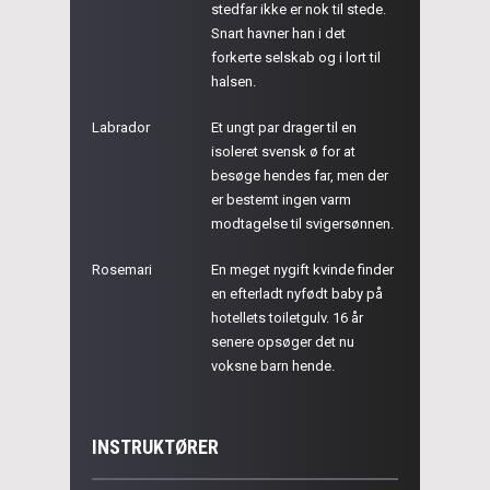
stedfar ikke er nok til stede.
Snart havner han i det
forkerte selskab og i lort til
halsen.
Labrador
Et ungt par drager til en
isoleret svensk ø for at
besøge hendes far, men der
er bestemt ingen varm
modtagelse til svigersønnen.
Rosemari
En meget nygift kvinde finder
en efterladt nyfødt baby på
hotellets toiletgulv. 16 år
senere opsøger det nu
voksne barn hende.
INSTRUKTØRER