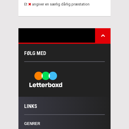
Et
angiver en særlig dårlig præstation
FØLG MED
LINKS
GENRER