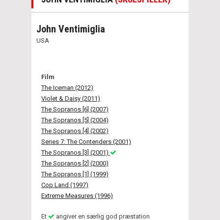
John Ventimiglia
USA
Film
The Iceman (2012)
Violet & Daisy (2011)
The Sopranos [6] (2007)
The Sopranos [5] (2004)
The Sopranos [4] (2002)
Series 7: The Contenders (2001)
The Sopranos [3] (2001)
The Sopranos [2] (2000)
The Sopranos [1] (1999)
Cop Land (1997)
Extreme Measures (1996)
Et
angiver en særlig god præstation