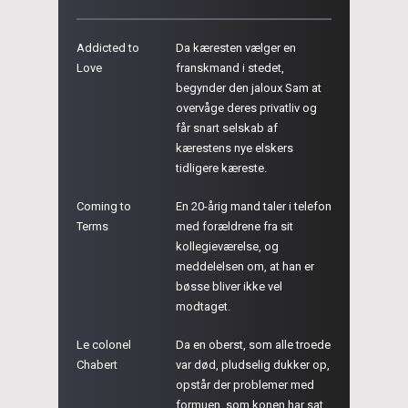
Addicted to
Da kæresten vælger en
Love
franskmand i stedet,
begynder den jaloux Sam at
overvåge deres privatliv og
får snart selskab af
kærestens nye elskers
tidligere kæreste.
Coming to
En 20-årig mand taler i telefon
Terms
med forældrene fra sit
kollegieværelse, og
meddelelsen om, at han er
bøsse bliver ikke vel
modtaget.
Le colonel
Da en oberst, som alle troede
Chabert
var død, pludselig dukker op,
opstår der problemer med
formuen, som konen har sat