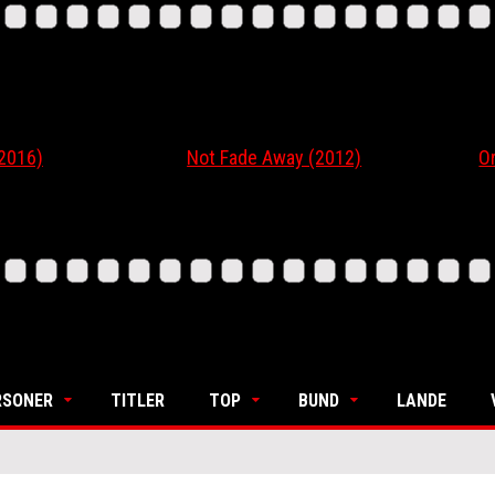
6)
Not Fade Away (2012)
Ordin
RSONER
TITLER
TOP
BUND
LANDE