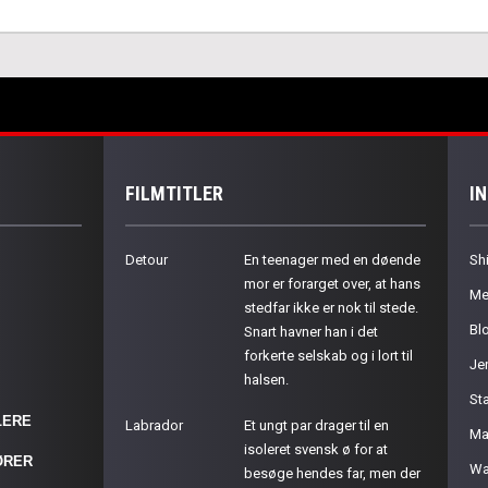
FILMTITLER
I
Detour
En teenager med en døende
Sh
mor er forarget over, at hans
Me
stedfar ikke er nok til stede.
Bl
Snart havner han i det
forkerte selskab og i lort til
Je
halsen.
St
LERE
Labrador
Et ungt par drager til en
Ma
isoleret svensk ø for at
ØRER
Wa
besøge hendes far, men der