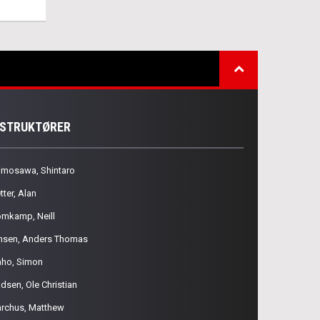
NSTRUKTØRER
imosawa, Shintaro
tter, Alan
omkamp, Neill
nsen, Anders Thomas
aho, Simon
dsen, Ole Christian
rchus, Matthew