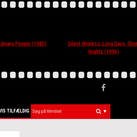
ary People (1980)
Silent Witness: Long Days, Short
Nights (1996)
VIS TILFÆLDIG
▼