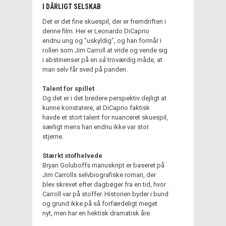
I DÅRLIGT SELSKAB
Det er det fine skuespil, der er fremdriften i
denne film. Her er Leonardo DiCaprio
endnu ung og "uskyldig", og han formår i
rollen som Jim Carroll at vride og vende sig
i abstinenser på en
så
troværdig måde, at
man selv får sved på panden.
Talent for spillet
Og det er i det bredere perspektiv dejligt at
kunne konstatere, at DiCaprio faktisk
havde et stort talent for nuanceret skuespil,
særligt mens han endnu ikke var stor
stjerne.
Stærkt stofhelvede
Bryan Goluboffs manuskript er baseret på
Jim Carrolls selvbiografiske roman, der
blev skrevet efter dagbøger fra en tid, hvor
Carroll var på stoffer. Historien byder i bund
og grund ikke på så forfærdeligt meget
nyt, men har en hektisk dramatisk åre.