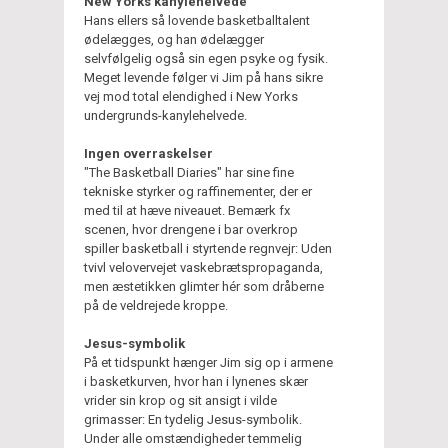
New Yorks kanylehelvede
Hans ellers så lovende basketballtalent
ødelægges, og han ødelægger
selvfølgelig også sin egen psyke og fysik.
Meget levende følger vi Jim på hans sikre
vej mod total elendighed i New Yorks
undergrunds-kanylehelvede.
Ingen overraskelser
"The Basketball Diaries" har sine fine
tekniske styrker og raffinementer, der er
med til at hæve niveauet. Bemærk fx
scenen, hvor drengene i bar overkrop
spiller basketball i styrtende regnvejr: Uden
tvivl velovervejet vaskebrætspropaganda,
men æstetikken glimter hér som dråberne
på de veldrejede kroppe.
Jesus-symbolik
På et tidspunkt hænger Jim sig op i armene
i basketkurven, hvor han i lynenes skær
vrider sin krop og sit ansigt i vilde
grimasser: En tydelig Jesus-symbolik.
Under alle omstændigheder temmelig