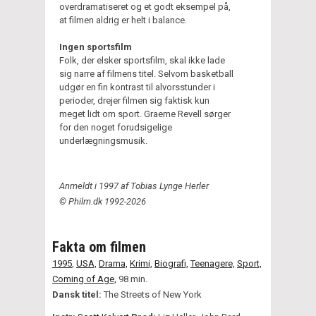
overdramatiseret og et godt eksempel på,
at filmen aldrig er helt i balance.
Ingen sportsfilm
Folk, der elsker sportsfilm, skal ikke lade
sig narre af filmens titel. Selvom basketball
udgør en fin kontrast til alvorsstunder i
perioder, drejer filmen sig faktisk kun
meget lidt om sport. Graeme Revell sørger
for den noget forudsigelige
underlægningsmusik.
Anmeldt i 1997 af Tobias Lynge Herler
© Philm.dk 1992-2026
Fakta om filmen
1995
,
USA,
Drama,
Krimi,
Biografi,
Teenagere,
Sport,
Coming of Age,
98 min.
Dansk titel:
The Streets of New York