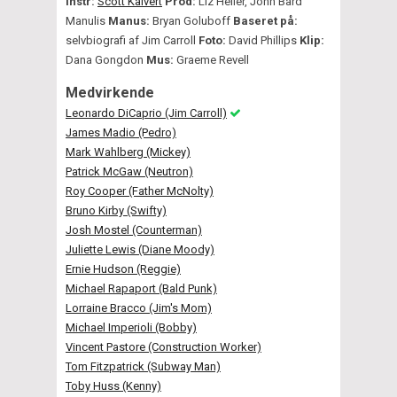
Instr:
Scott Kalvert
Prod:
Liz Heller, John Bard
Manulis
Manus:
Bryan Goluboff
Baseret på:
selvbiografi af Jim Carroll
Foto:
David Phillips
Klip:
Dana Gongdon
Mus:
Graeme Revell
Medvirkende
Leonardo DiCaprio (Jim Carroll)
James Madio (Pedro)
Mark Wahlberg (Mickey)
Patrick McGaw (Neutron)
Roy Cooper (Father McNolty)
Bruno Kirby (Swifty)
Josh Mostel (Counterman)
Juliette Lewis (Diane Moody)
Ernie Hudson (Reggie)
Michael Rapaport (Bald Punk)
Lorraine Bracco (Jim's Mom)
Michael Imperioli (Bobby)
Vincent Pastore (Construction Worker)
Tom Fitzpatrick (Subway Man)
Toby Huss (Kenny)