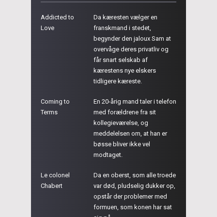
Addicted to
Da kæresten vælger en
Love
franskmand i stedet,
begynder den jaloux Sam at
overvåge deres privatliv og
får snart selskab af
kærestens nye elskers
tidligere kæreste.
Coming to
En 20-årig mand taler i telefon
Terms
med forældrene fra sit
kollegieværelse, og
meddelelsen om, at han er
bøsse bliver ikke vel
modtaget.
Le colonel
Da en oberst, som alle troede
Chabert
var død, pludselig dukker op,
opstår der problemer med
formuen, som konen har sat