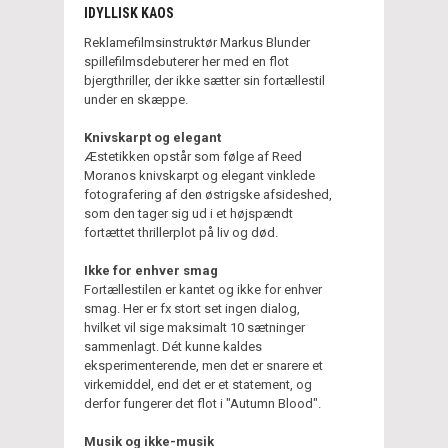
IDYLLISK KAOS
Reklamefilmsinstruktør Markus Blunder
spillefilmsdebuterer her med en flot
bjergthriller, der ikke sætter sin fortællestil
under en skæppe.
Knivskarpt og elegant
Æstetikken opstår som følge af Reed
Moranos knivskarpt og elegant vinklede
fotografering af den østrigske afsideshed,
som den tager sig ud i et højspændt
fortættet thrillerplot på liv og død.
Ikke for enhver smag
Fortællestilen er kantet og ikke for enhver
smag. Her er fx stort set ingen dialog,
hvilket vil sige maksimalt 10 sætninger
sammenlagt. Dét kunne kaldes
eksperimenterende, men det er snarere et
virkemiddel, end det er et statement, og
derfor fungerer det flot i "Autumn Blood".
Musik og ikke-musik