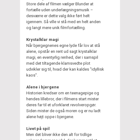
Store dele af filmen vælger Blunder at
fortælle uden underlægningsmusik –
desværre er dette valg ikke ført helt
igennem. Så ville vi stå med en helt anden
og langt mere unik filmfortælling.
Krystalklar magi
Når bjergegnenes egne lyde får lov at stå
alene, opstår en rent ud sagt krystalklar
magi, en eventyrlig renhed, der i samspil
med det tiltagende klamsvedte plot
udvikler sig til, hvad der kan kaldes "idyllisk
kaos".
Alene i bjergene
Historien kredser om en teenagepige og
hendes lillebror, der i filmens start mister
deres far til et uforklaret revolveropgør.
Siden mister de også moren og er nu ladt
alene højt oppe i bjergene.
Livet på spil
Men det bliver ikke den alt for tidlige