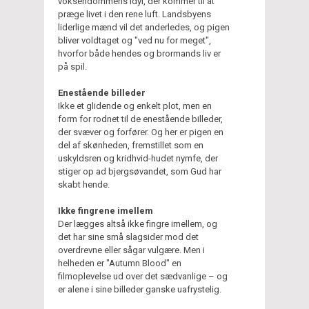
voksendommens idyl, der kommer til at
præge livet i den rene luft. Landsbyens
liderlige mænd vil det anderledes, og pigen
bliver voldtaget og "ved nu for meget",
hvorfor både hendes og brormands liv er
på spil.
Enestående billeder
Ikke et glidende og enkelt plot, men en
form for rodnet til de enestående billeder,
der svæver og forfører. Og her er pigen en
del af skønheden, fremstillet som en
uskyldsren og kridhvid-hudet nymfe, der
stiger op ad bjergsøvandet, som Gud har
skabt hende.
Ikke fingrene imellem
Der lægges altså ikke fingre imellem, og
det har sine små slagsider mod det
overdrevne eller sågar vulgære. Men i
helheden er "Autumn Blood" en
filmoplevelse ud over det sædvanlige – og
er alene i sine billeder ganske uafrystelig.