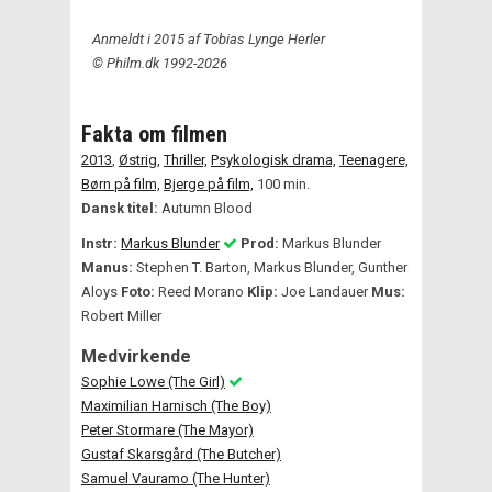
Anmeldt i 2015 af Tobias Lynge Herler
© Philm.dk 1992-2026
Fakta om filmen
2013
,
Østrig,
Thriller,
Psykologisk drama,
Teenagere,
Børn på film,
Bjerge på film,
100 min.
Dansk titel:
Autumn Blood
Instr:
Markus Blunder
Prod:
Markus Blunder
Manus:
Stephen T. Barton, Markus Blunder, Gunther
Aloys
Foto:
Reed Morano
Klip:
Joe Landauer
Mus:
Robert Miller
Medvirkende
Sophie Lowe (The Girl)
Maximilian Harnisch (The Boy)
Peter Stormare (The Mayor)
Gustaf Skarsgård (The Butcher)
Samuel Vauramo (The Hunter)