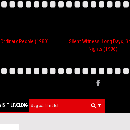
nary People (1980)
Silent Witness: Long Days, Short
Nights (1996)
VIS TILFÆLDIG
▼