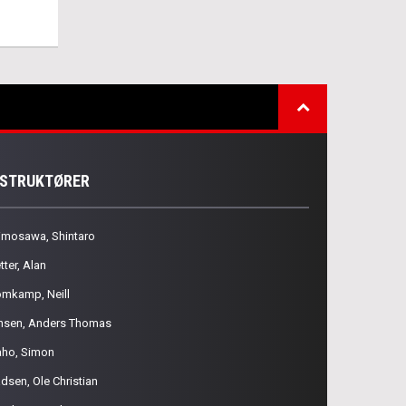
NSTRUKTØRER
imosawa, Shintaro
tter, Alan
omkamp, Neill
nsen, Anders Thomas
aho, Simon
dsen, Ole Christian