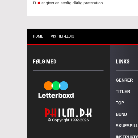
Et
angiver en særlig dårlig præstation
HOME
VIS TILFÆLDIG
FØLG MED
LINKS
GENRER
TITLER
TOP
BUND
© Copyright 1992-2026
SKUESPIL
INSTRUKT