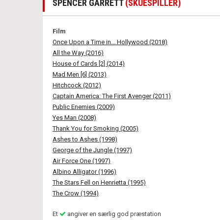
SPENCER GARRETT
(SKUESPILLER)
Film
Once Upon a Time in... Hollywood (2018)
All the Way (2016)
House of Cards [2] (2014)
Mad Men [6] (2013)
Hitchcock (2012)
Captain America: The First Avenger (2011)
Public Enemies (2009)
Yes Man (2008)
Thank You for Smoking (2005)
Ashes to Ashes (1998)
George of the Jungle (1997)
Air Force One (1997)
Albino Alligator (1996)
The Stars Fell on Henrietta (1995)
The Crow (1994)
Et
angiver en særlig god præstation