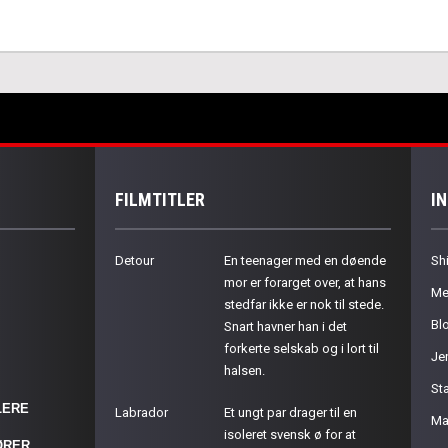
FILMTITLER
I
Detour
En teenager med en døende
Sh
mor er forarget over, at hans
Me
stedfar ikke er nok til stede.
Bl
Snart havner han i det
forkerte selskab og i lort til
Je
halsen.
St
LERE
Labrador
Et ungt par drager til en
Ma
isoleret svensk ø for at
ØRER