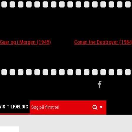
r og i Morgen (1945)
Conan the Destroyer (1984)
VIS TILFÆLDIG
▼