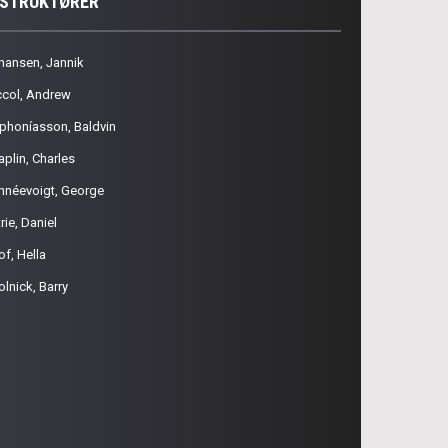
NSTRUKTØRER
hansen, Jannik
ccol, Andrew
phoníasson, Baldvin
aplin, Charles
hnéevoigt, George
rie, Daniel
of, Hella
olnick, Barry