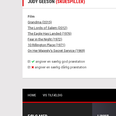
JUDY GEESON
(SKUESPILLER)
Film
Grandma (2015)
The Lords of Salem (2012)
The Eagle Has Landed (1976)
Fear in the Night (1972)
10 Rillington Place (1971)
On Her Majesty's Secret Service (1969)
Et
angiver en særlig god præstation
Et
angiver en særlig dårlig præstation
HOME
VIS TILFÆLDIG