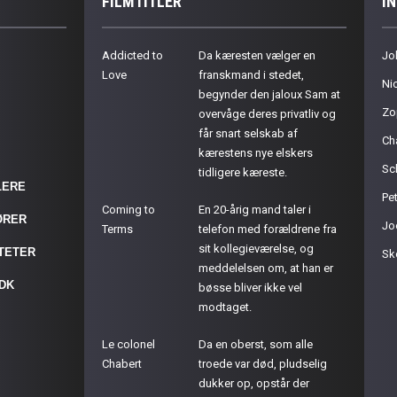
FILMTITLER
I
Addicted to
Da kæresten vælger en
Jo
Love
franskmand i stedet,
Ni
begynder den jaloux Sam at
Zo
overvåge deres privatliv og
får snart selskab af
Ch
kærestens nye elskers
Sc
tidligere kæreste.
LERE
Pet
Coming to
En 20-årig mand taler i
ØRER
Jo
Terms
telefon med forældrene fra
sit kollegieværelse, og
ITETER
Sk
meddelelsen om, at han er
.DK
bøsse bliver ikke vel
modtaget.
Le colonel
Da en oberst, som alle
Chabert
troede var død, pludselig
dukker op, opstår der