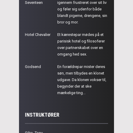
Seventeen
igennem frustreret over sit liv
og føler sig udenfor både
blandt pigerne, drengene, sin
bror og mor.
Hotel Chevalier
Et kærestepar mødes på et
parisisk hotel og filosoferer
over partnerskabet over en
omgang hed sex.
Godsend
En forældrepar mister deres
søn, men tilbydes en klonet
udgave. Da klonen vokser til,
begynder der at ske
mærkelige ting...
INSTRUKTØRER
Gilro, Tony