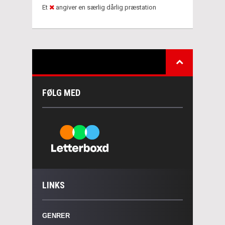
Et
angiver en særlig dårlig præstation
FØLG MED
LINKS
GENRER