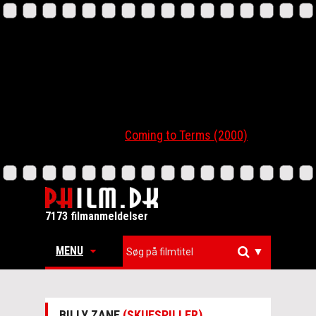
Coming to Terms (2000)
7173 filmanmeldelser
MENU
▼
BILLY ZANE
(SKUESPILLER)