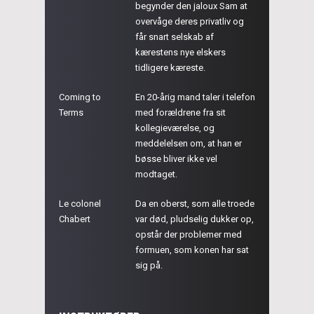
begynder den jaloux Sam at
overvåge deres privatliv og
får snart selskab af
kærestens nye elskers
tidligere kæreste.
Coming to
En 20-årig mand taler i telefon
Terms
med forældrene fra sit
kollegieværelse, og
meddelelsen om, at han er
bøsse bliver ikke vel
modtaget.
Le colonel
Da en oberst, som alle troede
Chabert
var død, pludselig dukker op,
opstår der problemer med
formuen, som konen har sat
sig på.