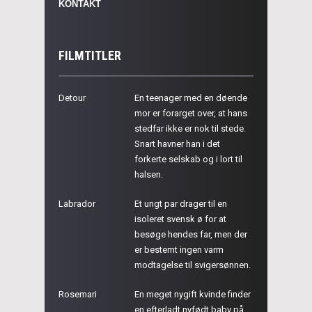
KONTAKT
FILMTITLER
Detour
En teenager med en døende
mor er forarget over, at hans
stedfar ikke er nok til stede.
Snart havner han i det
forkerte selskab og i lort til
halsen.
Labrador
Et ungt par drager til en
isoleret svensk ø for at
besøge hendes far, men der
er bestemt ingen varm
modtagelse til svigersønnen.
Rosemari
En meget nygift kvinde finder
en efterladt nyfødt baby på