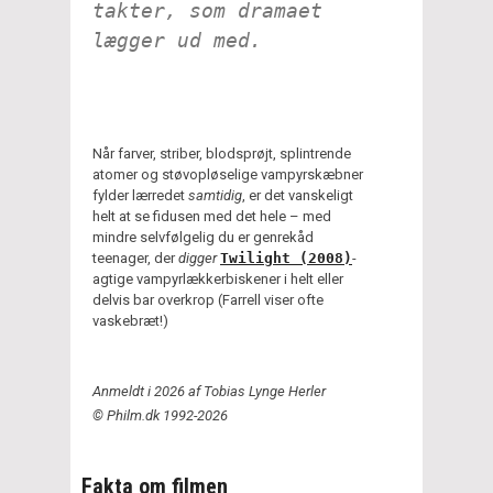
takter, som dramaet
lægger ud med.
Når farver, striber, blodsprøjt, splintrende
atomer og støvopløselige vampyrskæbner
fylder lærredet
samtidig
, er det vanskeligt
helt at se fidusen med det hele – med
mindre selvfølgelig du er genrekåd
teenager, der
digger
Twilight (2008)
-
agtige vampyrlækkerbiskener i helt eller
delvis bar overkrop (Farrell viser ofte
vaskebræt!)
Anmeldt i 2026 af Tobias Lynge Herler
© Philm.dk 1992-2026
Fakta om filmen