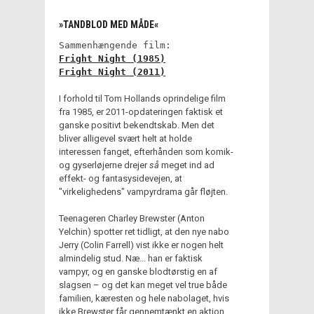
»TANDBLOD MED MÅDE«
Sammenhængende film:
Fright Night (1985)
Fright Night (2011)
I forhold til Tom Hollands oprindelige film
fra 1985, er 2011-opdateringen faktisk et
ganske positivt bekendtskab. Men det
bliver alligevel svært helt at holde
interessen fanget, efterhånden som komik-
og gyserløjerne drejer
så
meget ind ad
effekt- og fantasysidevejen, at
"virkelighedens" vampyrdrama går fløjten.
Teenageren Charley Brewster (Anton
Yelchin) spotter ret tidligt, at den nye nabo
Jerry (Colin Farrell) vist ikke er nogen helt
almindelig stud. Næ... han er faktisk
vampyr, og en ganske blodtørstig en af
slagsen – og det kan meget vel true både
familien, kæresten og hele nabolaget, hvis
ikke Brewster får gennemtænkt en aktion,