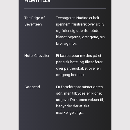
FILMTITLER
The Edge of
Teenageren Nadine er helt
Seventeen
igennem frustreret over sit liv
og føler sig udenfor både
blandt pigerne, drengene, sin
bror og mor.
Hotel Chevalier
Et kærestepar mødes på et
parisisk hotel og filosoferer
over partnerskabet over en
omgang hed sex.
Godsend
En forældrepar mister deres
søn, men tilbydes en klonet
udgave. Da klonen vokser til,
begynder der at ske
mærkelige ting...