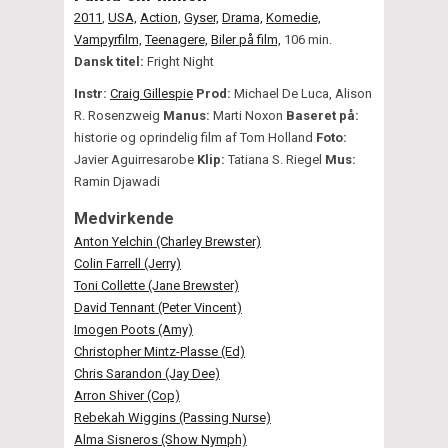
2011
,
USA,
Action,
Gyser,
Drama,
Komedie,
Vampyrfilm,
Teenagere,
Biler på film,
106 min.
Dansk titel:
Fright Night
Instr:
Craig Gillespie
Prod:
Michael De Luca, Alison
R. Rosenzweig
Manus:
Marti Noxon
Baseret på:
historie og oprindelig film af Tom Holland
Foto:
Javier Aguirresarobe
Klip:
Tatiana S. Riegel
Mus:
Ramin Djawadi
Medvirkende
Anton Yelchin (Charley Brewster)
Colin Farrell (Jerry)
Toni Collette (Jane Brewster)
David Tennant (Peter Vincent)
Imogen Poots (Amy)
Christopher Mintz-Plasse (Ed)
Chris Sarandon (Jay Dee)
Arron Shiver (Cop)
Rebekah Wiggins (Passing Nurse)
Alma Sisneros (Show Nymph)