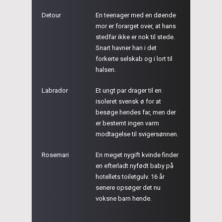
Detour
En teenager med en døende
mor er forarget over, at hans
stedfar ikke er nok til stede.
Snart havner han i det
forkerte selskab og i lort til
halsen.
Labrador
Et ungt par drager til en
isoleret svensk ø for at
besøge hendes far, men der
er bestemt ingen varm
modtagelse til svigersønnen.
Rosemari
En meget nygift kvinde finder
en efterladt nyfødt baby på
hotellets toiletgulv. 16 år
senere opsøger det nu
voksne barn hende.