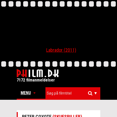
Labrador (2011)
7172 filmanmeldelser
MENU
▼
PETER COYOTE
(SKUESPILLER)