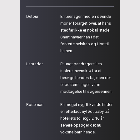
Detour
En teenager med en døende
mor er forarget over, at hans
stedfar ikke er nok til stede.
Snart havner han i det
forkerte selskab og i lort til
halsen.
Labrador
Et ungt par drager til en
isoleret svensk ø for at
besøge hendes far, men der
er bestemt ingen varm
modtagelse til svigersønnen.
Rosemari
En meget nygift kvinde finder
en efterladt nyfødt baby på
hotellets toiletgulv. 16 år
senere opsøger det nu
voksne barn hende.