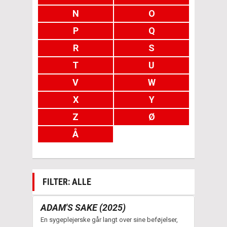
N
O
P
Q
R
S
T
U
V
W
X
Y
Z
Ø
Å
FILTER: ALLE
ADAM'S SAKE (2025)
En sygeplejerske går langt over sine beføjelser,