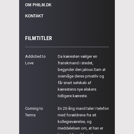
OM PHILM.DK
KONTAKT
FILMTITLER
Addicted to
Da kæresten vælger en
Love
franskmand i stedet,
begynder den jaloux Sam at
overvåge deres privatliv og
får snart selskab af
kærestens nye elskers
tidligere kæreste.
Coming to
En 20-årig mand taler i telefon
Terms
med forældrene fra sit
kollegieværelse, og
meddelelsen om, at han er