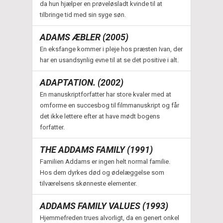
da hun hjælper en prøveløsladt kvinde til at
tilbringe tid med sin syge søn.
ADAMS ÆBLER (2005)
En eksfange kommer i pleje hos præsten Ivan, der
har en usandsynlig evne til at se det positive i alt.
ADAPTATION. (2002)
En manuskriptforfatter har store kvaler med at
omforme en succesbog til filmmanuskript og får
det ikke lettere efter at have mødt bogens
forfatter.
THE ADDAMS FAMILY (1991)
Familien Addams er ingen helt normal familie.
Hos dem dyrkes død og ødelæggelse som
tilværelsens skønneste elementer.
ADDAMS FAMILY VALUES (1993)
Hjemmefreden trues alvorligt, da en genert onkel