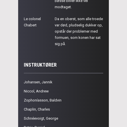
bøsse bliver ikke vel
modtaget.
Le colonel
Da en oberst, som alle troede
Chabert
var død, pludselig dukker op,
opstår der problemer med
formuen, som konen har sat
sig på.
INSTRUKTØRER
Johansen, Jannik
Niccol, Andrew
Zophoníasson, Baldvin
Chaplin, Charles
Schnéevoigt, George