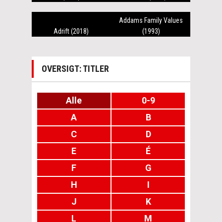
Addams Family Values
Adrift (2018)
(1993)
OVERSIGT: TITLER
Alle
0-9
A
B
C
D
E
É
F
G
H
I
J
K
L
M