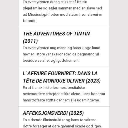
En eventyrlysten dreng stikker af fra sin
plejefamilie og sejler sammen med en slave ned
ad Mississippi-floden mod stater, hvor slaveri er
forbudt.
THE ADVENTURES OF TINTIN
(2011)
En eventyrlysten ung mand og hans kloge hund
havner i store vanskeligheder, da bagmænd vil i
besiddelse af et vigtigt dokument.
L' AFFAIRE FOURNIRET: DANS LA
TÊTE DE MONIQUE OLIVIER (2023)
En af fransk histories mest bestialske
seriemordere arbejdede ikke alene. Hans kone var
hans trofaste støtte gennem alle ugerningerne.
AFFEKSJONSVERDI (2025)
En aldrende filminstruktør og hans to voksne
døtre forsøger at gøre gammel skade god igen.