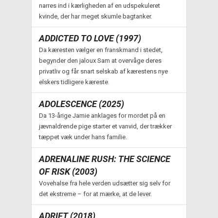
narres ind i kærligheden af en udspekuleret
kvinde, der har meget skumle bagtanker.
ADDICTED TO LOVE (1997)
Da kæresten vælger en franskmand i stedet,
begynder den jaloux Sam at overvåge deres
privatliv og får snart selskab af kærestens nye
elskers tidligere kæreste.
ADOLESCENCE (2025)
Da 13-årige Jamie anklages for mordet på en
jævnaldrende pige starter et vanvid, der trækker
tæppet væk under hans familie.
ADRENALINE RUSH: THE SCIENCE
OF RISK (2003)
Vovehalse fra hele verden udsætter sig selv for
det ekstreme – for at mærke, at de lever.
ADRIFT (2018)