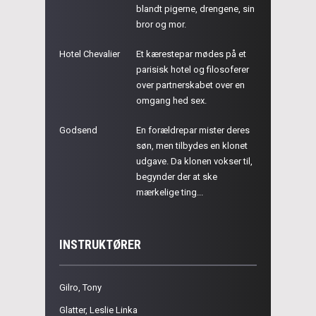
blandt pigerne, drengene, sin
bror og mor.
Hotel Chevalier
Et kærestepar mødes på et
parisisk hotel og filosoferer
over partnerskabet over en
omgang hed sex.
Godsend
En forældrepar mister deres
søn, men tilbydes en klonet
udgave. Da klonen vokser til,
begynder der at ske
mærkelige ting...
INSTRUKTØRER
Gilro, Tony
Glatter, Leslie Linka