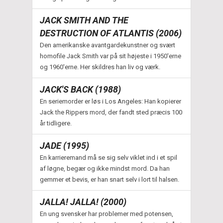
JACK SMITH AND THE
DESTRUCTION OF ATLANTIS (2006)
Den amerikanske avantgardekunstner og svært
homofile Jack Smith var på sit højeste i 1950'erne
og 1960'erne. Her skildres han liv og værk.
JACK'S BACK (1988)
En seriemorder er løs i Los Angeles: Han kopierer
Jack the Rippers mord, der fandt sted præcis 100
år tidligere.
JADE (1995)
En karrieremand må se sig selv viklet ind i et spil
af løgne, begær og ikke mindst mord. Da han
gemmer et bevis, er han snart selv i lort til halsen.
JALLA! JALLA! (2000)
En ung svensker har problemer med potensen,