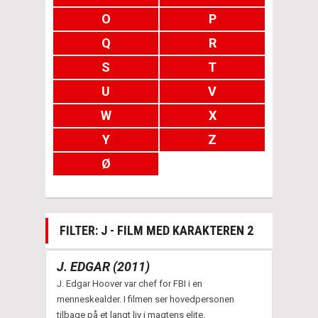
O
P
Q
R
S
T
U
V
W
X
Y
Z
Ø
FILTER: J - FILM MED KARAKTEREN 2
J. EDGAR (2011)
J. Edgar Hoover var chef for FBI i en
menneskealder. I filmen ser hovedpersonen
tilbage på et langt liv i magtens elite.