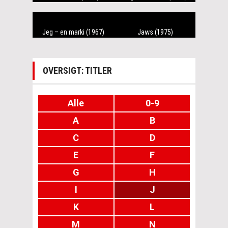
Jeg – en marki (1967)
Jaws (1975)
OVERSIGT: TITLER
Alle
0-9
A
B
C
D
E
F
G
H
I
J
K
L
M
N