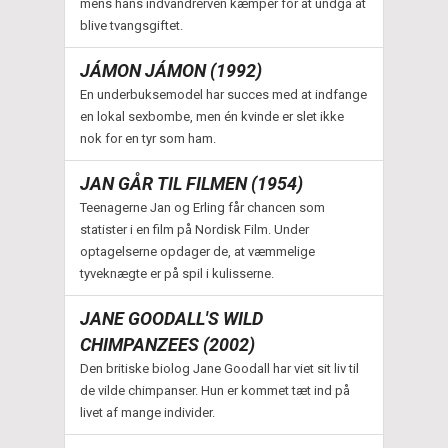
mens hans indvandrerven kæmper for at undgå at
blive tvangsgiftet.
JÁMON JÁMON (1992)
En underbuksemodel har succes med at indfange
en lokal sexbombe, men én kvinde er slet ikke
nok for en tyr som ham.
JAN GÅR TIL FILMEN (1954)
Teenagerne Jan og Erling får chancen som
statister i en film på Nordisk Film. Under
optagelserne opdager de, at væmmelige
tyveknægte er på spil i kulisserne.
JANE GOODALL'S WILD
CHIMPANZEES (2002)
Den britiske biolog Jane Goodall har viet sit liv til
de vilde chimpanser. Hun er kommet tæt ind på
livet af mange individer.