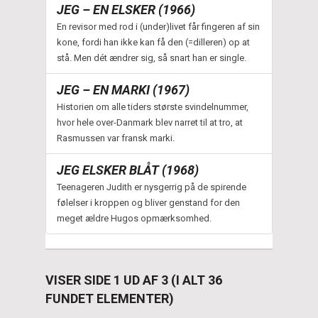
JEG – EN ELSKER (1966)
En revisor med rod i (under)livet får fingeren af sin
kone, fordi han ikke kan få den (=dilleren) op at
stå. Men dét ændrer sig, så snart han er single.
JEG – EN MARKI (1967)
Historien om alle tiders største svindelnummer,
hvor hele over-Danmark blev narret til at tro, at
Rasmussen var fransk marki.
JEG ELSKER BLÅT (1968)
Teenageren Judith er nysgerrig på de spirende
følelser i kroppen og bliver genstand for den
meget ældre Hugos opmærksomhed.
VISER SIDE 1 UD AF 3 (I ALT 36
FUNDET ELEMENTER)