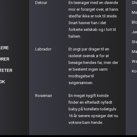
Detour
En teenager med en døende
Sh
mor er forarget over, at hans
Me
stedfar ikke er nok til stede.
Bl
Snart havner han i det
forkerte selskab og i lort til
Je
halsen.
St
LERE
Labrador
Et ungt par drager til en
Ma
isoleret svensk ø for at
ØRER
Wa
besøge hendes far, men der
er bestemt ingen varm
ITETER
Ko
modtagelse til
.DK
svigersønnen.
Rosemari
En meget nygift kvinde
finder en efterladt nyfødt
baby på hotellets toiletgulv.
16 år senere opsøger det nu
voksne barn hende.