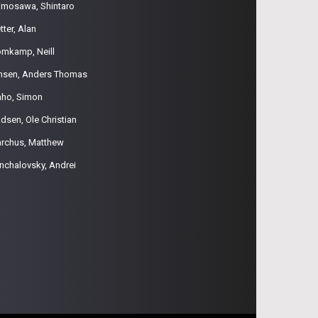
imosawa, Shintaro
tter, Alan
omkamp, Neill
nsen, Anders Thomas
aho, Simon
dsen, Ole Christian
rchus, Matthew
nchalovsky, Andrei