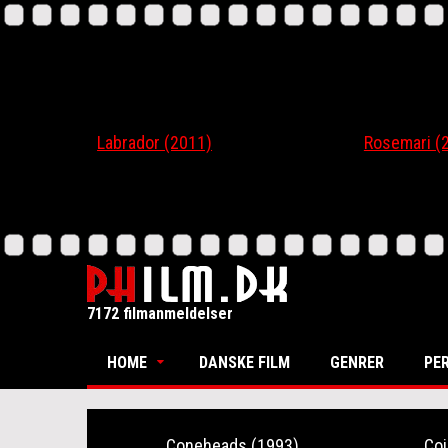
Labrador (2011)
Rosemari (201
7172 filmanmeldelser
HOME
DANSKE FILM
GENRER
PE
Coneheads (1993)
Coi