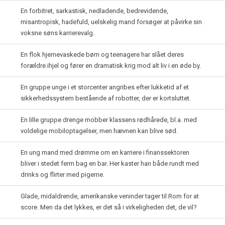
En forbitret, sarkastisk, nedladende, bedrevidende,
misantropisk, hadefuld, uelskelig mand forsøger at påvirke sin
voksne søns karrierevalg.
En flok hjernevaskede børn og teenagere har slået deres
forældre ihjel og fører en dramatisk krig mod alt liv i en øde by.
En gruppe unge i et storcenter angribes efter lukketid af et
sikkerhedssystem bestående af robotter, der er kortsluttet.
En lille gruppe drenge mobber klassens rødhårede, bl.a. med
voldelige mobiloptagelser, men hævnen kan blive sød.
En ung mand med drømme om en karriere i finanssektoren
bliver i stedet ferm bag en bar. Her kaster han både rundt med
drinks og flirter med pigerne.
Glade, midaldrende, amerikanske veninder tager til Rom for at
score. Men da det lykkes, er det så i virkeligheden det, de vil?