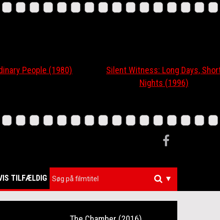
ary People (1980)
Silent Witness: Long Days, Short
Nights (1996)
VIS TILFÆLDIG
▼
The Chamber (2016)