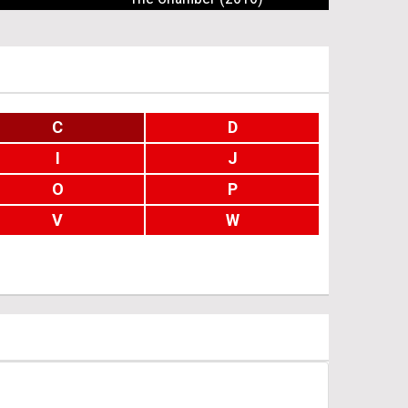
C
D
I
J
O
P
V
W