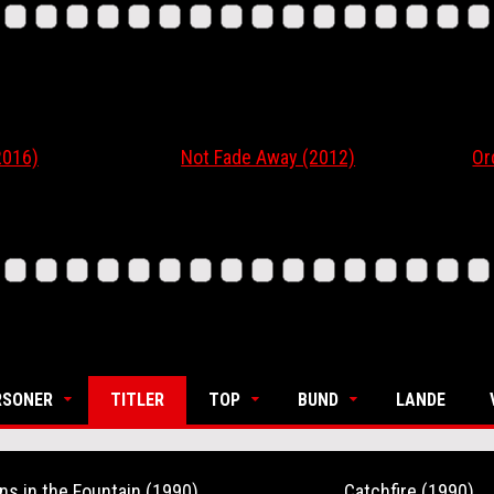
6)
Not Fade Away (2012)
Ordin
RSONER
TITLER
TOP
BUND
LANDE
ns in the Fountain (1990)
Catchfire (1990)