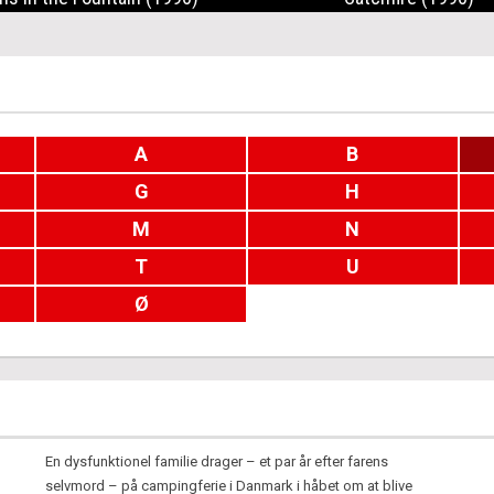
A
B
G
H
M
N
T
U
Ø
En dysfunktionel familie drager – et par år efter farens
selvmord – på campingferie i Danmark i håbet om at blive