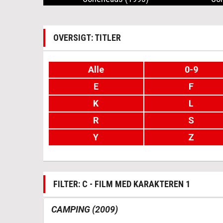
OVERSIGT: TITLER
Alle
0-9
E
F
K
L
R
S
Y
Z
FILTER: C - FILM MED KARAKTEREN 1
CAMPING (2009)