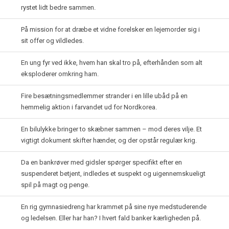
rystet lidt bedre sammen.
På mission for at dræbe et vidne forelsker en lejemorder sig i
sit offer og vildledes.
En ung fyr ved ikke, hvem han skal tro på, efterhånden som alt
eksploderer omkring ham.
Fire besætningsmedlemmer strander i en lille ubåd på en
hemmelig aktion i farvandet ud for Nordkorea.
En bilulykke bringer to skæbner sammen – mod deres vilje. Et
vigtigt dokument skifter hænder, og der opstår regulær krig.
Da en bankrøver med gidsler spørger specifikt efter en
suspenderet betjent, indledes et suspekt og uigennemskueligt
spil på magt og penge.
En rig gymnasiedreng har krammet på sine nye medstuderende
og ledelsen. Eller har han? I hvert fald banker kærligheden på.