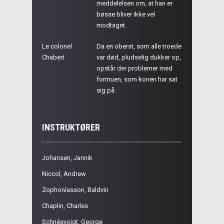
meddelelsen om, at han er
bøsse bliver ikke vel
modtaget.
Le colonel
Da en oberst, som alle troede
Chabert
var død, pludselig dukker op,
opstår der problemer med
formuen, som konen har sat
sig på.
INSTRUKTØRER
Johansen, Jannik
Niccol, Andrew
Zophoníasson, Baldvin
Chaplin, Charles
Schnéevoigt, George