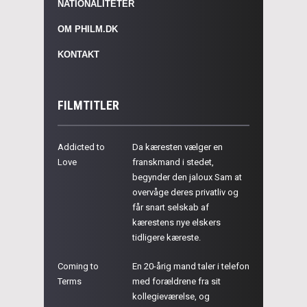
NATIONALITETER
OM PHILM.DK
KONTAKT
FILMTITLER
Addicted to
Da kæresten vælger en
Love
franskmand i stedet,
begynder den jaloux Sam at
overvåge deres privatliv og
får snart selskab af
kærestens nye elskers
tidligere kæreste.
Coming to
En 20-årig mand taler i telefon
Terms
med forældrene fra sit
kollegieværelse, og