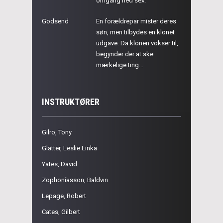
omgang hed sex.
Godsend
En forældrepar mister deres
søn, men tilbydes en klonet
udgave. Da klonen vokser til,
begynder der at ske
mærkelige ting...
INSTRUKTØRER
Gilro, Tony
Glatter, Leslie Linka
Yates, David
Zophoníasson, Baldvin
Lepage, Robert
Cates, Gilbert