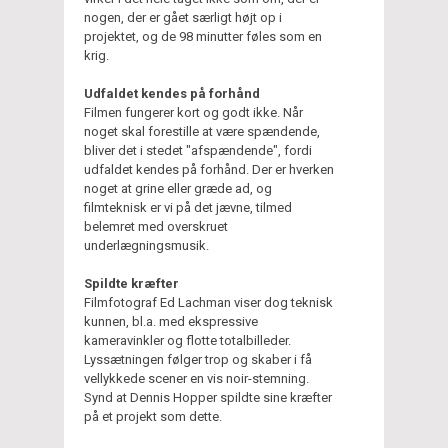
nogen, der er gået særligt højt op i
projektet, og de 98 minutter føles som en
krig.
Udfaldet kendes på forhånd
Filmen fungerer kort og godt ikke. Når
noget skal forestille at være spændende,
bliver det i stedet "afspændende", fordi
udfaldet kendes på forhånd. Der er hverken
noget at grine eller græde ad, og
filmteknisk er vi på det jævne, tilmed
belemret med overskruet
underlægningsmusik.
Spildte kræfter
Filmfotograf Ed Lachman viser dog teknisk
kunnen, bl.a. med ekspressive
kameravinkler og flotte totalbilleder.
Lyssætningen følger trop og skaber i få
vellykkede scener en vis noir-stemning.
Synd at Dennis Hopper spildte sine kræfter
på et projekt som dette.