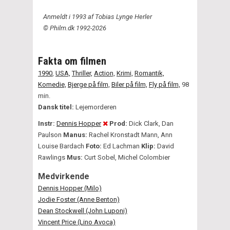
Anmeldt i 1993 af Tobias Lynge Herler
© Philm.dk 1992-2026
Fakta om filmen
1990
,
USA,
Thriller,
Action,
Krimi,
Romantik,
Komedie,
Bjerge på film,
Biler på film,
Fly på film,
98
min.
Dansk titel:
Lejemorderen
Instr:
Dennis Hopper
Prod:
Dick Clark, Dan
Paulson
Manus:
Rachel Kronstadt Mann, Ann
Louise Bardach
Foto:
Ed Lachman
Klip:
David
Rawlings
Mus:
Curt Sobel, Michel Colombier
Medvirkende
Dennis Hopper (Milo)
Jodie Foster (Anne Benton)
Dean Stockwell (John Luponi)
Vincent Price (Lino Avoca)