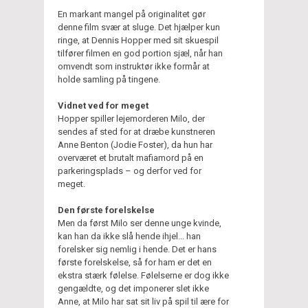
En markant mangel på originalitet gør
denne film svær at sluge. Det hjælper kun
ringe, at Dennis Hopper med sit skuespil
tilfører filmen en god portion sjæl, når han
omvendt som instruktør ikke formår at
holde samling på tingene.
Vidnet ved for meget
Hopper spiller lejemorderen Milo, der
sendes af sted for at dræbe kunstneren
Anne Benton (Jodie Foster), da hun har
overværet et brutalt mafiamord på en
parkeringsplads – og derfor ved for
meget.
Den første forelskelse
Men da først Milo ser denne unge kvinde,
kan han da ikke slå hende ihjel... han
forelsker sig nemlig i hende. Det er hans
første forelskelse, så for ham er det en
ekstra stærk følelse. Følelserne er dog ikke
gengældte, og det imponerer slet ikke
Anne, at Milo har sat sit liv på spil til ære for