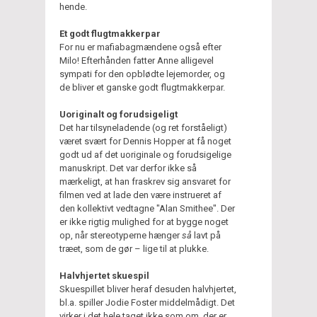
hende.
Et godt flugtmakkerpar
For nu er mafiabagmændene også efter
Milo! Efterhånden fatter Anne alligevel
sympati for den opblødte lejemorder, og
de bliver et ganske godt flugtmakkerpar.
Uoriginalt og forudsigeligt
Det har tilsyneladende (og ret forståeligt)
været svært for Dennis Hopper at få noget
godt ud af det uoriginale og forudsigelige
manuskript. Det var derfor ikke så
mærkeligt, at han fraskrev sig ansvaret for
filmen ved at lade den være instrueret af
den kollektivt vedtagne "Alan Smithee". Der
er ikke rigtig mulighed for at bygge noget
op, når stereotyperne hænger
så
lavt på
træet, som de gør – lige til at plukke.
Halvhjertet skuespil
Skuespillet bliver heraf desuden halvhjertet,
bl.a. spiller Jodie Foster middelmådigt. Det
virker i det hele taget ikke som om, der er