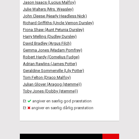
Jason Isaacs (Lucius Malfoy)
Julie Walters (Mrs. Weasley)
John Cleese (Nearly Headless Nick)
Richard Griffiths (Uncle Vernon Dursley)
Fiona Shaw (Aunt Petunia Dursley)
Harry Melling (Dudley Dursley)
David Bradley (Argus Filch)
Gemma Jones (Madam Pomfrey)
Robert Hardy (Cornelius Fudge)
Adrian Rawlins (James Potter)
Geraldine Sommerville (Lily Potter)
Tom Felton (Draco Malfoy)
Julian Glover (Aragog (stemme))
Toby Jones (Dobby (stemme))
Et
angiver en særlig god præstation
Et
angiver en særlig dårlig præstation