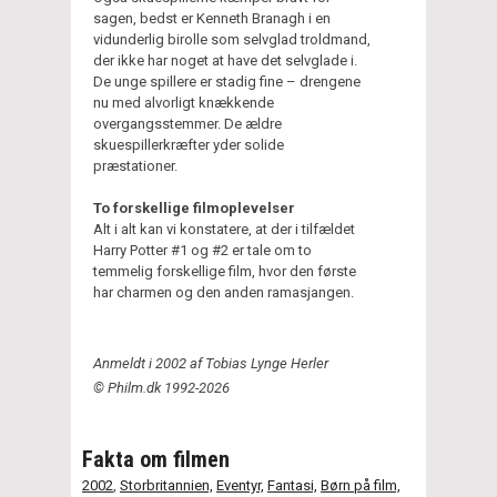
sagen, bedst er Kenneth Branagh i en
vidunderlig birolle som selvglad troldmand,
der ikke har noget at have det selvglade i.
De unge spillere er stadig fine – drengene
nu med alvorligt knækkende
overgangsstemmer. De ældre
skuespillerkræfter yder solide
præstationer.
To forskellige filmoplevelser
Alt i alt kan vi konstatere, at der i tilfældet
Harry Potter #1 og #2 er tale om to
temmelig forskellige film, hvor den første
har charmen og den anden ramasjangen.
Anmeldt i 2002 af Tobias Lynge Herler
© Philm.dk 1992-2026
Fakta om filmen
2002
,
Storbritannien,
Eventyr,
Fantasi,
Børn på film,