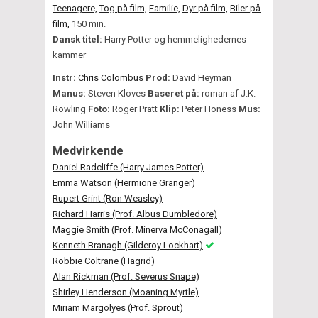
Teenagere,
Tog på film,
Familie,
Dyr på film,
Biler på
film,
150 min.
Dansk titel:
Harry Potter og hemmelighedernes
kammer
Instr:
Chris Colombus
Prod:
David Heyman
Manus:
Steven Kloves
Baseret på:
roman af J.K.
Rowling
Foto:
Roger Pratt
Klip:
Peter Honess
Mus:
John Williams
Medvirkende
Daniel Radcliffe (Harry James Potter)
Emma Watson (Hermione Granger)
Rupert Grint (Ron Weasley)
Richard Harris (Prof. Albus Dumbledore)
Maggie Smith (Prof. Minerva McConagall)
Kenneth Branagh (Gilderoy Lockhart)
Robbie Coltrane (Hagrid)
Alan Rickman (Prof. Severus Snape)
Shirley Henderson (Moaning Myrtle)
Miriam Margolyes (Prof. Sprout)