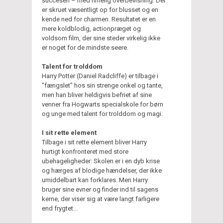
succesen – med rimelig overbevisning. Der
er skruet væsentligt op for blusset og en
kende ned for charmen. Resultatet er en
mere koldblodig, actionpræget og
voldsom film, der sine steder virkelig ikke
er noget for de mindste seere.
Talent for trolddom
Harry Potter (Daniel Radcliffe) er tilbage i
"fængslet" hos sin strenge onkel og tante,
men han bliver heldigvis befriet af sine
venner fra Hogwarts specialskole for børn
og unge med talent for trolddom og magi.
I sit rette element
Tilbage i sit rette element bliver Harry
hurtigt konfronteret med store
ubehageligheder: Skolen er i en dyb krise
og hærges af blodige hændelser, der ikke
umiddelbart kan forklares. Men Harry
bruger sine evner og finder ind til sagens
kerne, der viser sig at være langt farligere
end frygtet...