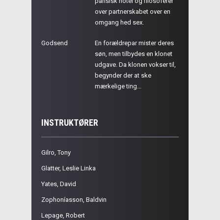
parisisk hotel og filosoferer
over partnerskabet over en
omgang hed sex.
Godsend
En forældrepar mister deres
søn, men tilbydes en klonet
udgave. Da klonen vokser til,
begynder der at ske
mærkelige ting...
INSTRUKTØRER
Gilro, Tony
Glatter, Leslie Linka
Yates, David
Zophoníasson, Baldvin
Lepage, Robert