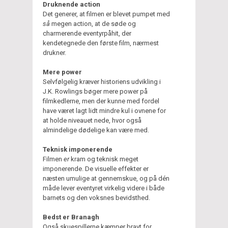
Druknende action
Det generer, at filmen er blevet pumpet med
så
megen action, at de søde og
charmerende eventyrpåhit, der
kendetegnede den første film, nærmest
drukner.
Mere power
Selvfølgelig kræver historiens udvikling i
J.K. Rowlings bøger mere power på
filmkedlerne, men der kunne med fordel
have været lagt lidt mindre kul i ovnene for
at holde niveauet nede, hvor også
almindelige dødelige kan være med.
Teknisk imponerende
Filmen
er
kram og teknisk meget
imponerende. De visuelle effekter er
næsten umulige at gennemskue, og på dén
måde lever eventyret virkelig videre i både
barnets og den voksnes bevidsthed.
Bedst er Branagh
Også skuespillerne kæmper bravt for