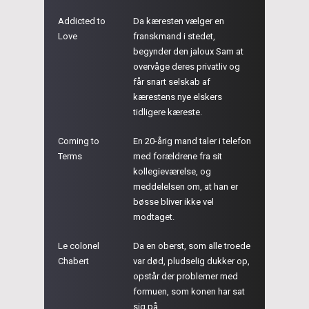
Addicted to
Da kæresten vælger en
Love
franskmand i stedet,
begynder den jaloux Sam at
overvåge deres privatliv og
får snart selskab af
kærestens nye elskers
tidligere kæreste.
Coming to
En 20-årig mand taler i telefon
Terms
med forældrene fra sit
kollegieværelse, og
meddelelsen om, at han er
bøsse bliver ikke vel
modtaget.
Le colonel
Da en oberst, som alle troede
Chabert
var død, pludselig dukker op,
opstår der problemer med
formuen, som konen har sat
sig på.