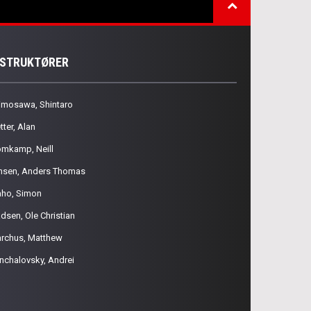
NSTRUKTØRER
imosawa, Shintaro
tter, Alan
omkamp, Neill
nsen, Anders Thomas
aho, Simon
dsen, Ole Christian
rchus, Matthew
nchalovsky, Andrei