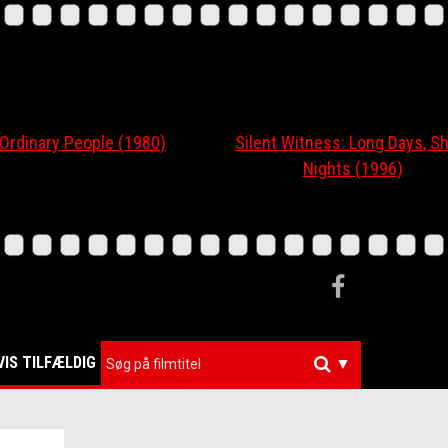
nary People (1980)
Silent Witness: Long Days, Short
Nights (1996)
VIS TILFÆLDIG
▼