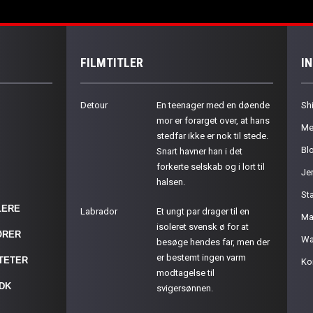
FILMTITLER
I
Detour
En teenager med en døende
Sh
mor er forarget over, at hans
Me
stedfar ikke er nok til stede.
Bl
Snart havner han i det
forkerte selskab og i lort til
Je
halsen.
St
LERE
Labrador
Et ungt par drager til en
Ma
isoleret svensk ø for at
ØRER
Wa
besøge hendes far, men der
er bestemt ingen varm
ITETER
Ko
modtagelse til
.DK
svigersønnen.