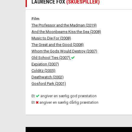
LAURENCE FOX
(SKUESPILLER)
Film
The Professor and the Madman (2019)
And the Moonbeams Kiss the Sea (2008)
Music to Die For (2008)
The Great and the Good (2008)
Whom the Gods Would Destroy (2007)
Old School Ties (2007)
Expiation (2007)
Colditz (2005)
Deathwatch (2002)
Gosford Park (2001)
Et
angiver en særlig god præstation
Et
angiver en særlig dårlig præstation