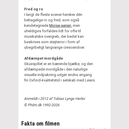
Fred og ro
I langt de fleste scener hersker dén
behagelige ro og fred, som også
kendetegnede
Morse-serien
, men
uheldigvis forfaldes lidt for ofte til
musikalske overgreb, der bedst kan
beskrives som støjterror i form af
ubegribeligt langvarige crescendoer.
Afdæmpet mordgåde
Skuespillet er en bærende bjælke, og den
afdæmpede mordgåde i den naturlige
visuelle indpakning udgør endnu engang
fin Oxford-kvalitetstid i selskab med Lewis.
Anmeldt i 2012 af Tobias Lynge Herler
© Philm.dk 1992-2026
Fakta om filmen