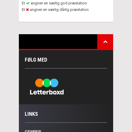
Et
angiver en særlig god præstation
Et
angiver en særlig dårlig præstation
FØLG MED
LINKS
GENRER