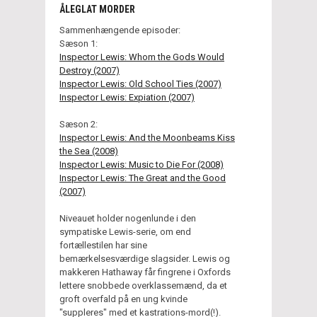
ÅLEGLAT MORDER
Sammenhængende episoder:
Sæson 1:
Inspector Lewis: Whom the Gods Would
Destroy (2007)
Inspector Lewis: Old School Ties (2007)
Inspector Lewis: Expiation (2007)
Sæson 2:
Inspector Lewis: And the Moonbeams Kiss
the Sea (2008)
Inspector Lewis: Music to Die For (2008)
Inspector Lewis: The Great and the Good
(2007)
Niveauet holder nogenlunde i den
sympatiske Lewis-serie, om end
fortællestilen har sine
bemærkelsesværdige slagsider. Lewis og
makkeren Hathaway får fingrene i Oxfords
lettere snobbede overklassemænd, da et
groft overfald på en ung kvinde
"suppleres" med et kastrations-mord(!).