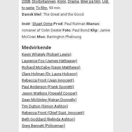
2008
,
Storbritannien,
Krimi,
Drama,
Biler på film,
Udl.
tv-serie,
Tv-film,
93 min.
Dansk titel:
The Great and the Good
Instr:
Stuart Orme
Prod:
Paul Rutman
Manus:
romaner af Colin Dexter
Foto:
Paul Bond
Klip:
Jamie
McCoan
Mus:
Barrington Pheloung
Medvirkende
Kevin Whately (Robert Lewis)
Laurence Fox (James Hathaway)
Richard McCabe (Gavin Matthews)
Clare Holman (Dr. Laura Hobson)
Rebecca Front (Jean Innocent)
Paul Anderson (Frank Sporetti)
Jason Watkins (Oswald Cooper)
Sean McGinley (Keiran Donnelly)
Tim Dutton (Simon Ashton)
Rebecca Front (Chief Supt. Innocent)
Beth Goddard (Belinda Ashton)
Greg Bennett (Policeman)