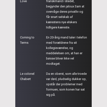
Love
franskmand i stedet,
begynder den jaloux Sam at
overvåge deres privatliv og
får snart selskab af
kærestens nye elskers
tidligere kæreste.
Coming to
En 20-årig mand taler i telefon
Terms
med forældrene fra sit
kollegieværelse, og
meddelelsen om, at han er
bøsse bliver ikke vel
modtaget.
Le colonel
Da en oberst, som alle troede
Chabert
var død, pludselig dukker op,
opstår der problemer med
formuen, som konen har sat
sig på.