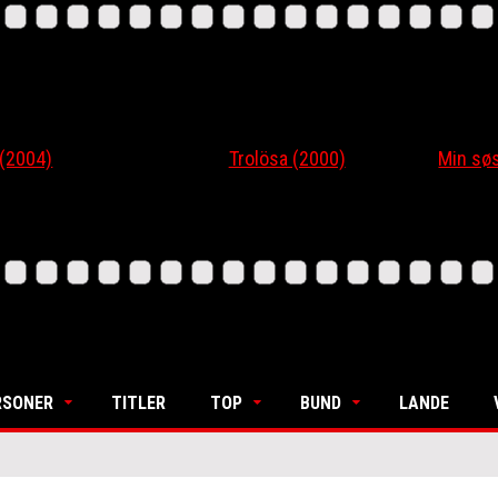
4)
Trolösa (2000)
Min søsters
RSONER
TITLER
TOP
BUND
LANDE