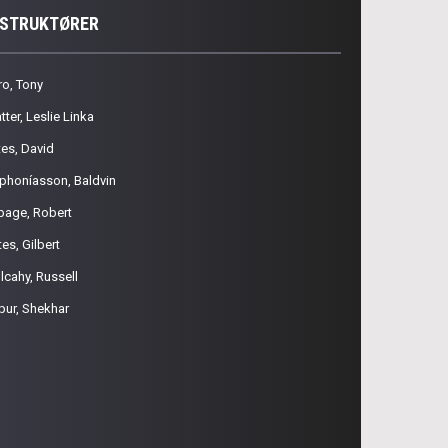
NSTRUKTØRER
ro, Tony
tter, Leslie Linka
tes, David
phoníasson, Baldvin
page, Robert
es, Gilbert
lcahy, Russell
pur, Shekhar