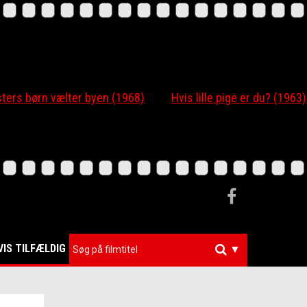
 børn vælter byen (1968)
Hvis lille pige er du? (1963)
VIS TILFÆLDIG
▼