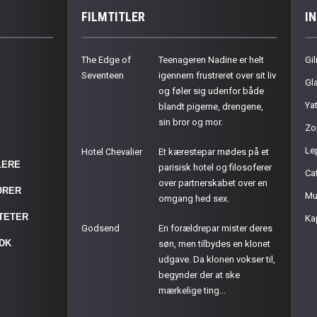
FILMTITLER
I
The Edge of
Teenageren Nadine er helt
Gil
Seventeen
igennem frustreret over sit liv
Gla
og føler sig udenfor både
Ya
blandt pigerne, drengene,
sin bror og mor.
Zo
Le
Hotel Chevalier
Et kærestepar mødes på et
LERE
parisisk hotel og filosoferer
Cat
over partnerskabet over en
ØRER
Mu
omgang hed sex.
ITETER
Ka
Godsend
En forældrepar mister deres
.DK
søn, men tilbydes en klonet
udgave. Da klonen vokser til,
begynder der at ske
mærkelige ting...