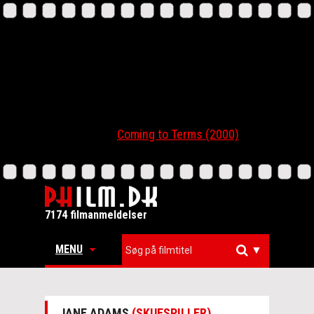
Coming to Terms (2000)
7174 filmanmeldelser
MENU
▼
JANE ADAMS
(SKUESPILLER)