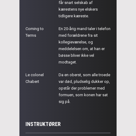
får snart selskab af
kærestens nye elskers
tidligere kæreste.
Coming to
En 20-årig mand taler i telefon
Terms
med forældrene fra sit
kollegieværelse, og
meddelelsen om, at han er
bøsse bliver ikke vel
modtaget.
Le colonel
Da en oberst, som alle troede
Chabert
var død, pludselig dukker op,
opstår der problemer med
formuen, som konen har sat
sig på.
INSTRUKTØRER