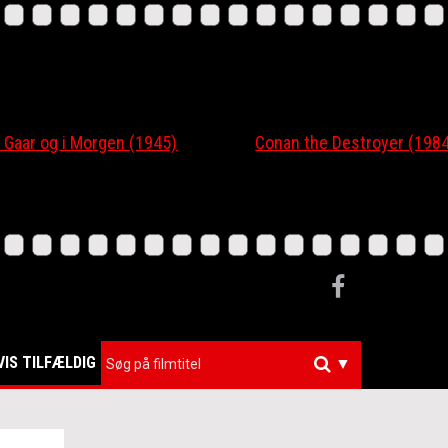
r og i Morgen (1945)
Conan the Destroyer (1984)
VIS TILFÆLDIG
▼