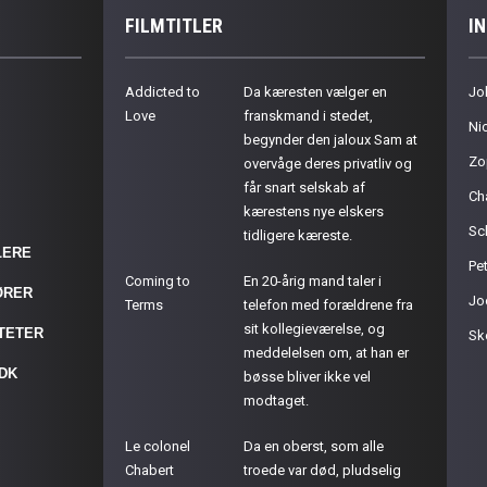
FILMTITLER
I
Addicted to
Da kæresten vælger en
Jo
Love
franskmand i stedet,
Ni
begynder den jaloux Sam at
Zo
overvåge deres privatliv og
får snart selskab af
Ch
kærestens nye elskers
Sc
tidligere kæreste.
LERE
Pet
Coming to
En 20-årig mand taler i
ØRER
Jo
Terms
telefon med forældrene fra
sit kollegieværelse, og
ITETER
Sk
meddelelsen om, at han er
.DK
bøsse bliver ikke vel
modtaget.
Le colonel
Da en oberst, som alle
Chabert
troede var død, pludselig