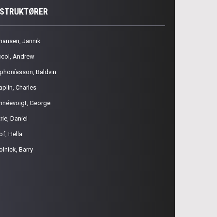
NSTRUKTØRER
hansen, Jannik
ccol, Andrew
phoníasson, Baldvin
aplin, Charles
hnéevoigt, George
rie, Daniel
of, Hella
olnick, Barry