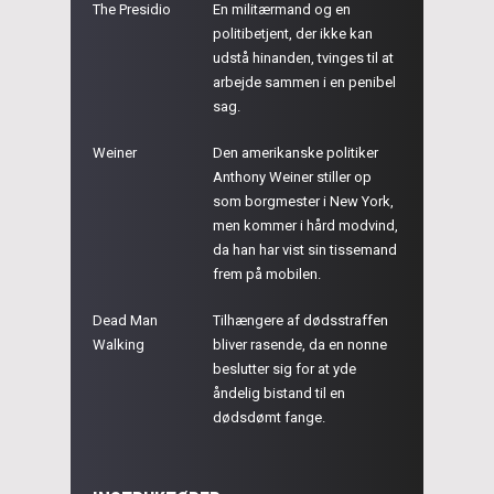
The Presidio
En militærmand og en
politibetjent, der ikke kan
udstå hinanden, tvinges til at
arbejde sammen i en penibel
sag.
Weiner
Den amerikanske politiker
Anthony Weiner stiller op
som borgmester i New York,
men kommer i hård modvind,
da han har vist sin tissemand
frem på mobilen.
Dead Man
Tilhængere af dødsstraffen
Walking
bliver rasende, da en nonne
beslutter sig for at yde
åndelig bistand til en
dødsdømt fange.