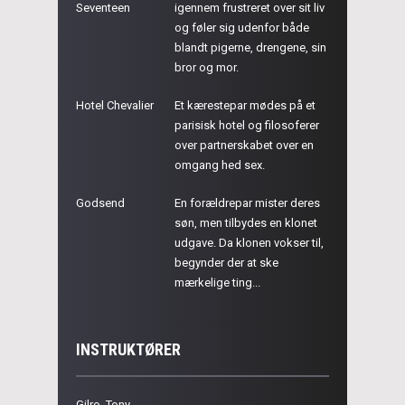
Seventeen
igennem frustreret over sit liv
og føler sig udenfor både
blandt pigerne, drengene, sin
bror og mor.
Hotel Chevalier
Et kærestepar mødes på et
parisisk hotel og filosoferer
over partnerskabet over en
omgang hed sex.
Godsend
En forældrepar mister deres
søn, men tilbydes en klonet
udgave. Da klonen vokser til,
begynder der at ske
mærkelige ting...
INSTRUKTØRER
Gilro, Tony