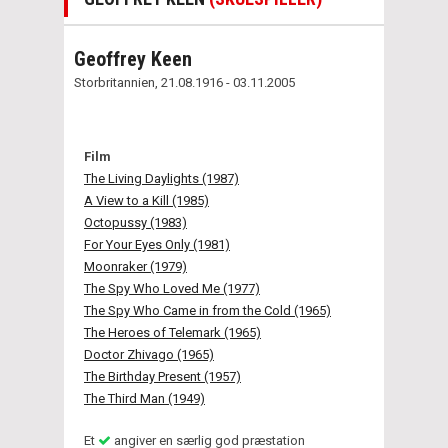
Geoffrey Keen
Storbritannien, 21.08.1916 - 03.11.2005
Film
The Living Daylights (1987)
A View to a Kill (1985)
Octopussy (1983)
For Your Eyes Only (1981)
Moonraker (1979)
The Spy Who Loved Me (1977)
The Spy Who Came in from the Cold (1965)
The Heroes of Telemark (1965)
Doctor Zhivago (1965)
The Birthday Present (1957)
The Third Man (1949)
Et
angiver en særlig god præstation