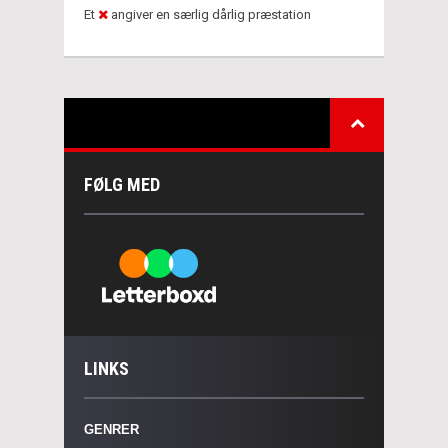
Et
angiver en særlig dårlig præstation
FØLG MED
LINKS
GENRER