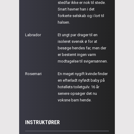
stedfar ikke er nok til stede.
Snart havner han i det
forkerte selskab og i lort til
halsen.
Labrador
Et ungt par drager til en
isoleret svensk ø for at
besøge hendes far, men der
er bestemt ingen varm
modtagelse til svigersønnen.
Rosemari
En meget nygift kvinde finder
en efterladt nyfødt baby på
hotellets toiletgulv. 16 år
senere opsøger det nu
voksne barn hende.
INSTRUKTØRER