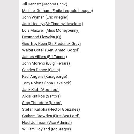
Jill Bennett (Jacoba Brink)
Michael Gothard (Emile Leopold Locque)
John Wyman (Eric Kriegler)
Jack Hedley (Sir Timothy Havelock)
Lois Maxwell (Miss Moneypenny)
Desmond Llewelyn (Q)
Geoffrey Keen (Sir Frederick Gray)
Walter Gotell (Gen. Anatol Gogol)
James Villiers (Bill Tanner)
John Moreno (Luigi Ferrara)
Charles Dance (Claus)
Paul Angelis (Karageorge)
Tony Robins (Iona Havelock)
Jack Klaff (Apostos)
Alkis Kritikos (Santos)
Stag Theodore (Nikos)
Stefan Kalipha (Hector Gonzales)
Graham Crowden (First Sea Lord)
Noel Johnson (Vice Admiral)
William Hoyland (McGregor)