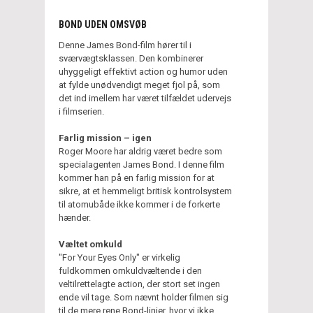
BOND UDEN OMSVØB
Denne James Bond-film hører til i
sværvægtsklassen. Den kombinerer
uhyggeligt effektivt action og humor uden
at fylde unødvendigt meget fjol på, som
det ind imellem har været tilfældet udervejs
i filmserien.
Farlig mission – igen
Roger Moore har aldrig været bedre som
specialagenten James Bond. I denne film
kommer han på en farlig mission for at
sikre, at et hemmeligt britisk kontrolsystem
til atomubåde ikke kommer i de forkerte
hænder.
Væltet omkuld
"For Your Eyes Only" er virkelig
fuldkommen omkuldvæltende i den
veltilrettelagte action, der stort set ingen
ende vil tage. Som nævnt holder filmen sig
til de mere rene Bond-linjer, hvor vi ikke