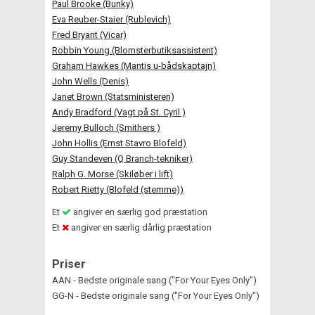
Paul Brooke (Bunky)
Eva Reuber-Staier (Rublevich)
Fred Bryant (Vicar)
Robbin Young (Blomsterbutiksassistent)
Graham Hawkes (Mantis u-bådskaptajn)
John Wells (Denis)
Janet Brown (Statsministeren)
Andy Bradford (Vagt på St. Cyril )
Jeremy Bulloch (Smithers )
John Hollis (Ernst Stavro Blofeld)
Guy Standeven (Q Branch-tekniker)
Ralph G. Morse (Skiløber i lift)
Robert Rietty (Blofeld (stemme))
Et
angiver en særlig god præstation
Et
angiver en særlig dårlig præstation
Priser
AAN - Bedste originale sang ("For Your Eyes Only")
GG-N - Bedste originale sang ("For Your Eyes Only")