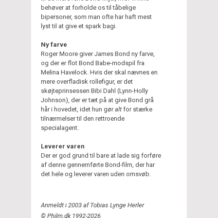
behøver at forholde os til tåbelige
bipersoner, som man ofte har haft mest
lyst til at give et spark bagi.
Ny farve
Roger Moore giver James Bond ny farve,
og der er flot Bond Babe-modspil fra
Melina Havelock. Hvis der skal nævnes en
mere overfladisk rollefigur, er det
skøjteprinsessen Bibi Dahl (Lynn-Holly
Johnson), der er tæt på at give Bond grå
hår i hovedet, idet hun gør
alt
for stærke
tilnærmelser til den rettroende
specialagent.
Leverer varen
Der er god grund til bare at lade sig forføre
af denne gennemførte Bond-film, der har
det hele og leverer varen uden omsvøb.
Anmeldt i 2003 af Tobias Lynge Herler
© Philm.dk 1992-2026