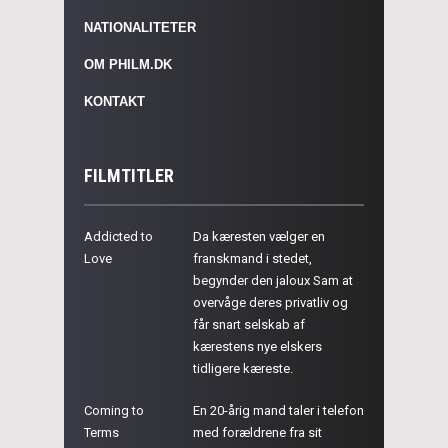
NATIONALITETER
OM PHILM.DK
KONTAKT
FILMTITLER
Addicted to
Da kæresten vælger en
Love
franskmand i stedet,
begynder den jaloux Sam at
overvåge deres privatliv og
får snart selskab af
kærestens nye elskers
tidligere kæreste.
Coming to
En 20-årig mand taler i telefon
Terms
med forældrene fra sit