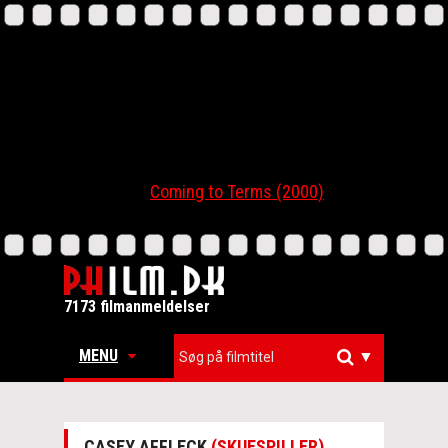
Coming to Terms (2000)
7173 filmanmeldelser
MENU
▼
CASEY AFFLECK
(SKUESPILLER)