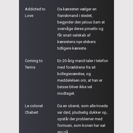
Addicted to
Da kæresten vælger en
Love
franskmand i stedet,
begynder den jaloux Sam at
overvåge deres privatliv og
får snart selskab af
kærestens nye elskers
tidligere kæreste.
Coming to
En 20-årig mand taler i telefon
Terms
med forældrene fra sit
kollegieværelse, og
meddelelsen om, at han er
bøsse bliver ikke vel
modtaget.
Le colonel
Da en oberst, som alle troede
Chabert
var død, pludselig dukker op,
opstår der problemer med
formuen, som konen har sat
sig på.