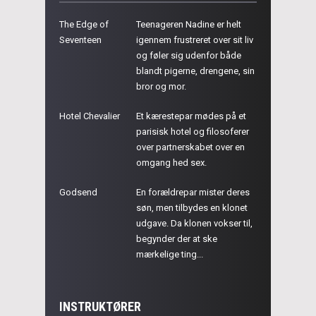
The Edge of
Teenageren Nadine er helt
Seventeen
igennem frustreret over sit liv
og føler sig udenfor både
blandt pigerne, drengene, sin
bror og mor.
Hotel Chevalier
Et kærestepar mødes på et
parisisk hotel og filosoferer
over partnerskabet over en
omgang hed sex.
Godsend
En forældrepar mister deres
søn, men tilbydes en klonet
udgave. Da klonen vokser til,
begynder der at ske
mærkelige ting...
INSTRUKTØRER