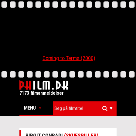
Coming to Terms (2000)
7173 filmanmeldelser
MENU
▼
BIRGIT CONRADI
(SKUESPILLER)