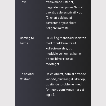
Love
franskmand i stedet,
begynder den jaloux Sam at
overvåge deres privatliv og
får snart selskab af
kærestens nye elskers
tidligere kæreste.
Coming to
En 20-årig mand taler i telefon
Terms
med forældrene fra sit
kollegieværelse, og
meddelelsen om, at han er
bøsse bliver ikke vel
modtaget.
Le colonel
Da en oberst, som alle troede
Chabert
var død, pludselig dukker op,
opstår der problemer med
formuen, som konen har sat
sig på.