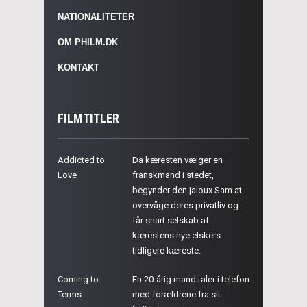
NATIONALITETER
OM PHILM.DK
KONTAKT
FILMTITLER
Addicted to
Da kæresten vælger en
Love
franskmand i stedet,
begynder den jaloux Sam at
overvåge deres privatliv og
får snart selskab af
kærestens nye elskers
tidligere kæreste.
Coming to
En 20-årig mand taler i telefon
Terms
med forældrene fra sit