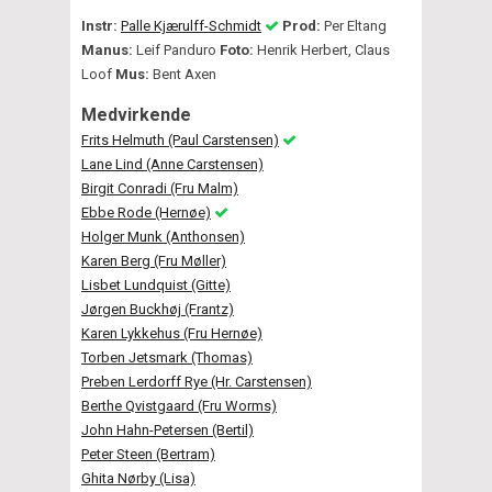
Instr:
Palle Kjærulff-Schmidt
Prod:
Per Eltang
Manus:
Leif Panduro
Foto:
Henrik Herbert, Claus
Loof
Mus:
Bent Axen
Medvirkende
Frits Helmuth (Paul Carstensen)
Lane Lind (Anne Carstensen)
Birgit Conradi (Fru Malm)
Ebbe Rode (Hernøe)
Holger Munk (Anthonsen)
Karen Berg (Fru Møller)
Lisbet Lundquist (Gitte)
Jørgen Buckhøj (Frantz)
Karen Lykkehus (Fru Hernøe)
Torben Jetsmark (Thomas)
Preben Lerdorff Rye (Hr. Carstensen)
Berthe Qvistgaard (Fru Worms)
John Hahn-Petersen (Bertil)
Peter Steen (Bertram)
Ghita Nørby (Lisa)