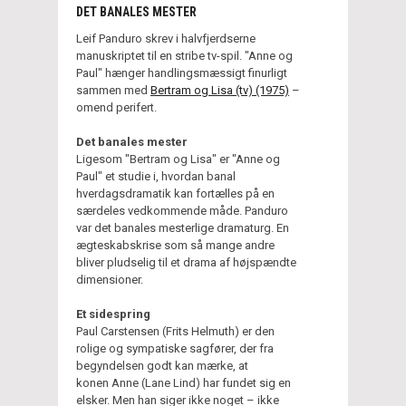
DET BANALES MESTER
Leif Panduro skrev i halvfjerdserne
manuskriptet til en stribe tv-spil. "Anne og
Paul" hænger handlingsmæssigt finurligt
sammen med
Bertram og Lisa (tv) (1975)
–
omend perifert.
Det banales mester
Ligesom "Bertram og Lisa" er "Anne og
Paul" et studie i, hvordan banal
hverdagsdramatik kan fortælles på en
særdeles vedkommende måde. Panduro
var det banales mesterlige dramaturg. En
ægteskabskrise som så mange andre
bliver pludselig til et drama af højspændte
dimensioner.
Et sidespring
Paul Carstensen (Frits Helmuth) er den
rolige og sympatiske sagfører, der fra
begyndelsen godt kan mærke, at
konen Anne (Lane Lind) har fundet sig en
elsker. Men han siger ikke noget – ikke