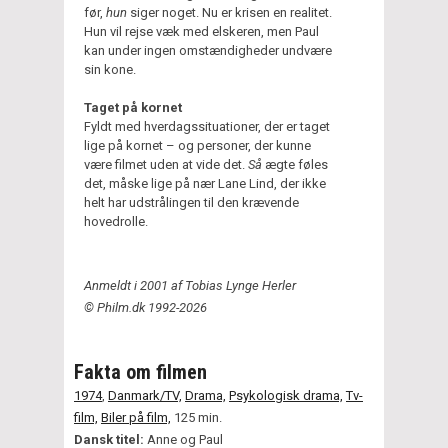
før,
hun
siger noget. Nu er krisen en realitet.
Hun vil rejse væk med elskeren, men Paul
kan under ingen omstændigheder undvære
sin kone.
Taget på kornet
Fyldt med hverdagssituationer, der er taget
lige på kornet – og personer, der kunne
være filmet uden at vide det.
Så
ægte føles
det, måske lige på nær Lane Lind, der ikke
helt har udstrålingen til den krævende
hovedrolle.
Anmeldt i 2001 af Tobias Lynge Herler
© Philm.dk 1992-2026
Fakta om filmen
1974
,
Danmark/TV,
Drama,
Psykologisk drama,
Tv-
film,
Biler på film,
125 min.
Dansk titel:
Anne og Paul