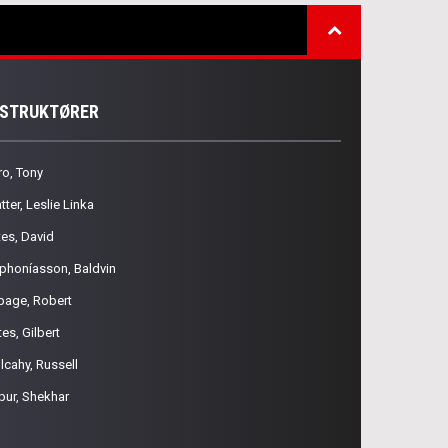
NSTRUKTØRER
ro, Tony
tter, Leslie Linka
tes, David
phoníasson, Baldvin
page, Robert
es, Gilbert
lcahy, Russell
pur, Shekhar