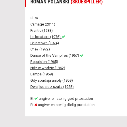
ROMAN POLANSKI
(SKUESPILLER)
Film
Carnage (2011)
Frantic (1988)
Le locataire (1976)
Chinatown (1974)
Che? (1972)
Dance of the Vampires (1967)
Repulsion (1965)
Nóz w wodzie (1962)
Lampa (1959)
Gdy spadaja anioly (1959)
Dwaj ludzie z szafa (1958)
Et
angiver en særlig god præstation
Et
angiver en særlig dårlig præstation