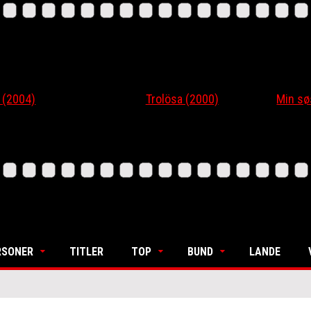
4)
Trolösa (2000)
Min søsters
RSONER
TITLER
TOP
BUND
LANDE