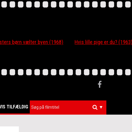
 børn vælter byen (1968)
Hvis lille pige er du? (1963)
VIS TILFÆLDIG
▼