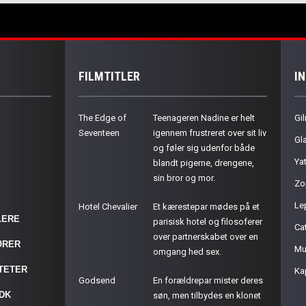
FILMTITLER
I
The Edge of
Teenageren Nadine er helt
Gil
Seventeen
igennem frustreret over sit liv
Gla
og føler sig udenfor både
Ya
blandt pigerne, drengene,
sin bror og mor.
Zo
Le
Hotel Chevalier
Et kærestepar mødes på et
LERE
parisisk hotel og filosoferer
Cat
over partnerskabet over en
ØRER
Mu
omgang hed sex.
ITETER
Ka
Godsend
En forældrepar mister deres
.DK
søn, men tilbydes en klonet