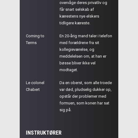
overvåge deres privatliv og
får snart selskab af
kærestens nye elskers
tidligere kæreste.
Coming to
En 20-årig mand taler i telefon
Terms
med forældrene fra sit
kollegieværelse, og
meddelelsen om, at han er
bøsse bliver ikke vel
modtaget.
Le colonel
Da en oberst, som alle troede
Chabert
var død, pludselig dukker op,
opstår der problemer med
formuen, som konen har sat
sig på.
INSTRUKTØRER