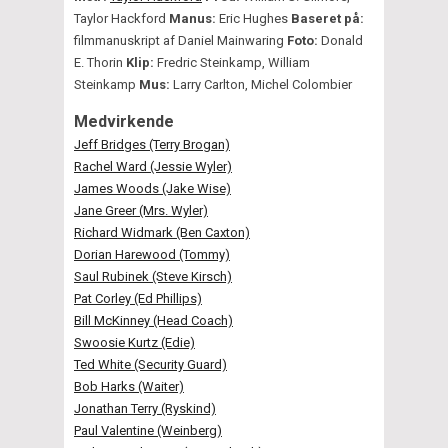
Taylor Hackford
Manus:
Eric Hughes
Baseret på:
filmmanuskript af Daniel Mainwaring
Foto:
Donald
E. Thorin
Klip:
Fredric Steinkamp, William
Steinkamp
Mus:
Larry Carlton, Michel Colombier
Medvirkende
Jeff Bridges (Terry Brogan)
Rachel Ward (Jessie Wyler)
James Woods (Jake Wise)
Jane Greer (Mrs. Wyler)
Richard Widmark (Ben Caxton)
Dorian Harewood (Tommy)
Saul Rubinek (Steve Kirsch)
Pat Corley (Ed Phillips)
Bill McKinney (Head Coach)
Swoosie Kurtz (Edie)
Ted White (Security Guard)
Bob Harks (Waiter)
Jonathan Terry (Ryskind)
Paul Valentine (Weinberg)