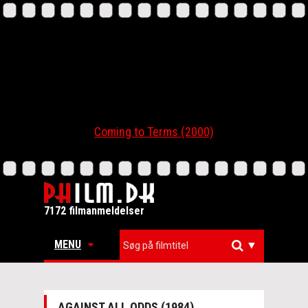
Coming to Terms (2000)
7172 filmanmeldelser
MENU
▼
AGAINST ALL ODDS (1984)