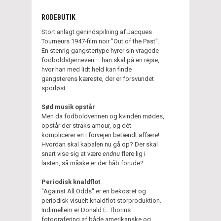
RODEBUTIK
Stort anlagt genindspilning af Jacques
Tourneurs 1947-film noir
"Out of the Past".
En stenrig gangstertype hyrer sin vragede
fodboldstjerneven – han skal på en rejse,
hvor han med lidt held kan finde
gangsterens kæreste, der er forsvundet
sporløst.
Sød musik opstår
Men da fodboldvennen og kvinden mødes,
opstår der straks amour, og dét
komplicerer en i forvejen betændt affære!
Hvordan skal kabalen nu gå op? Der skal
snart vise sig at være
endnu
flere lig i
lasten, så måske er der håb forude?
Periodisk knaldflot
"Against All Odds" er en bekostet og
periodisk visuelt knaldflot storproduktion.
Indimellem er Donald E. Thorins
fotografering af både amerikanske og