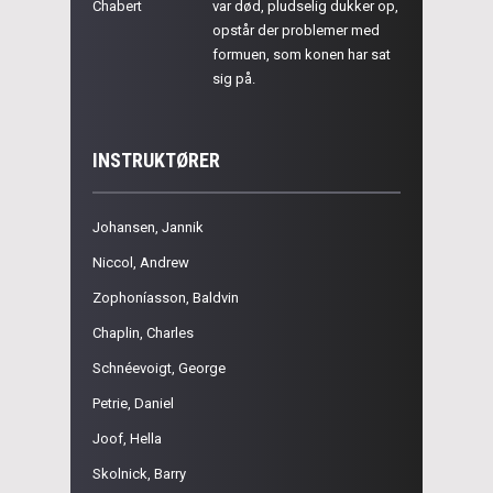
Chabert
var død, pludselig dukker op,
opstår der problemer med
formuen, som konen har sat
sig på.
INSTRUKTØRER
Johansen, Jannik
Niccol, Andrew
Zophoníasson, Baldvin
Chaplin, Charles
Schnéevoigt, George
Petrie, Daniel
Joof, Hella
Skolnick, Barry