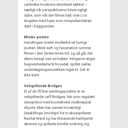
caribiske locations decideret lækker –
særligt når perspektiverne bliver rigtigt
dybe, som når der filmes højt over Los
Angeles med byen som miniputlandskab
dybt i baggrunden.
Mister pusten
Handlingen mister imidlertid ret hurtigt
pusten. Mest saft og fascination rummer
filmen i den første times tid, og så går det
ellers hurtigt ned ad bakke. Intrigerne stiger
begivenhederne til hovedet, spillet vakler,
underlægningsmusikken tager til. Det er
ikke kønt.
Velspillende Bridges
Et af de få fine samlingspunkter er en
velspillende Jeff Bridges, hér som regulært
sexsymbol med konsekvent nedknappet
skjorte. Men han savner troværdigt
(sexkillinge-)modspil fra tv-skuespilleren
Rachel Ward og har tilsvarende halvhjertet
skrevne og spillede biroller omkring sig.