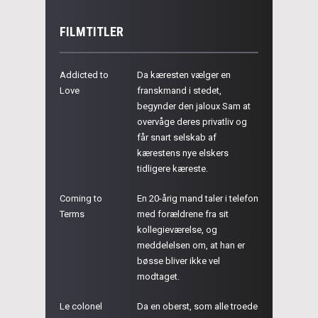
FILMTITLER
Addicted to
Da kæresten vælger en
Love
franskmand i stedet,
begynder den jaloux Sam at
overvåge deres privatliv og
får snart selskab af
kærestens nye elskers
tidligere kæreste.
Coming to
En 20-årig mand taler i telefon
Terms
med forældrene fra sit
kollegieværelse, og
meddelelsen om, at han er
bøsse bliver ikke vel
modtaget.
Le colonel
Da en oberst, som alle troede