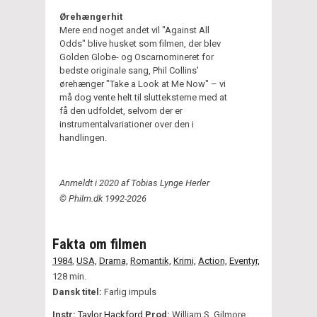
Ørehængerhit
Mere end noget andet vil "Against All
Odds" blive husket som filmen, der blev
Golden Globe- og Oscarnomineret for
bedste originale sang, Phil Collins'
ørehænger "Take a Look at Me Now" – vi
må dog vente helt til slutteksterne med at
få den udfoldet, selvom der er
instrumentalvariationer over den i
handlingen.
Anmeldt i 2020 af Tobias Lynge Herler
© Philm.dk 1992-2026
Fakta om filmen
1984
,
USA,
Drama,
Romantik,
Krimi,
Action,
Eventyr,
128 min.
Dansk titel:
Farlig impuls
Instr:
Taylor Hackford
Prod:
William S. Gilmore,