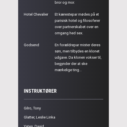
bror og mor.
Hotel Chevalier
Et kærestepar mødes på et
parisisk hotel og filosoferer
over partnerskabet over en
omgang hed sex.
Godsend
En forældrepar mister deres
søn, men tilbydes en klonet
udgave. Da klonen vokser til,
begynder der at ske
mærkelige ting...
INSTRUKTØRER
Gilro, Tony
Glatter, Leslie Linka
Yates, David