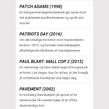
PATCH ADAMS (1998)
En halvgammel lægestuderende gør oprør mod
det etablerede sundhedsvæsen og opnår stor
succes.
PATRIOTS DAY (2016)
Om det virkelige livs terror mod maratonløbet i
Boston i 2013, og hvordan menneskejagten
efterfølgende håndteres af myndighederne.
PAUL BLART: MALL COP 2 (2015)
En centervagt og hans datter tager til kongres på
et hotel i Las Vegas. Kun for erfare, at der foregår
et omfattende kunsttyveri ved højlys dag.
PAVEMENT (2002)
En kvindelig drabsbetjent på sporet af en
seriemorder får uventet hjælp af et offers
skarpsindige bror.