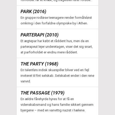
PARK (2016)
En gruppe rodløse teenagere render formålsløst
omkring i den forfaldne olympiske by i Athen.
PARTERAPI (2010)
Et ægtepar har købt et råddent hus, men da en
parterapeut lejer underetagen, viser det sig snart,
at parforholdet er endnu mere råddent.
THE PARTY (1968)
En talentløs indisk skuespiller bliver ved en fejl
inviteret til fint selskab. Selskabet ender i den rene
vanvid.
THE PASSAGE (1979)
En ældre fårehyrde hyres for at få en
videnskabsmand og hans familie sikkert gennem
bjergene – med en vanvittig nazist i hælene.