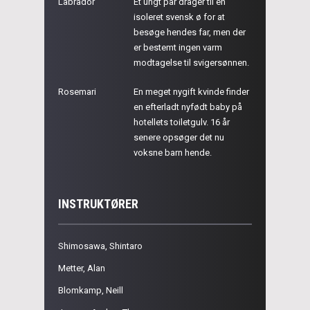
Labrador
Et ungt par drager til en
isoleret svensk ø for at
besøge hendes far, men der
er bestemt ingen varm
modtagelse til svigersønnen.
Rosemari
En meget nygift kvinde finder
en efterladt nyfødt baby på
hotellets toiletgulv. 16 år
senere opsøger det nu
voksne barn hende.
INSTRUKTØRER
Shimosawa, Shintaro
Metter, Alan
Blomkamp, Neill