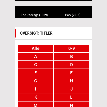
The Package (1989)
Park (2016)
OVERSIGT: TITLER
Alle
0-9
A
B
C
D
E
F
G
H
I
J
K
L
M
N