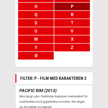
O
P
Q
R
S
T
U
V
W
X
Y
Z
Ø
FILTER: P - FILM MED KARAKTEREN 2
PACIFIC RIM (2013)
Ikke langt ude i fremtiden kæmper mennesket for
overlevelse mod gigantiske monstre, der stiger
op fra dybet og hærger.