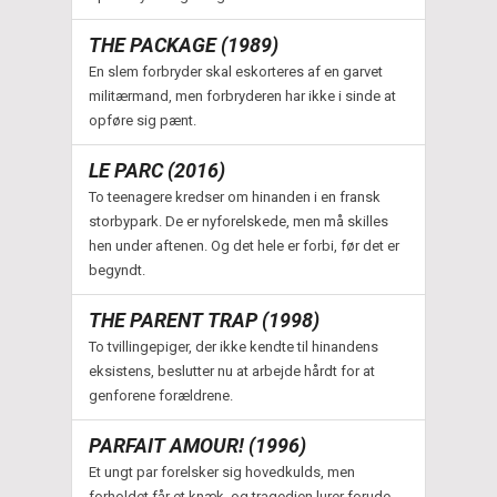
THE PACKAGE (1989)
En slem forbryder skal eskorteres af en garvet
militærmand, men forbryderen har ikke i sinde at
opføre sig pænt.
LE PARC (2016)
To teenagere kredser om hinanden i en fransk
storbypark. De er nyforelskede, men må skilles
hen under aftenen. Og det hele er forbi, før det er
begyndt.
THE PARENT TRAP (1998)
To tvillingepiger, der ikke kendte til hinandens
eksistens, beslutter nu at arbejde hårdt for at
genforene forældrene.
PARFAIT AMOUR! (1996)
Et ungt par forelsker sig hovedkulds, men
forholdet får et knæk, og tragedien lurer forude.