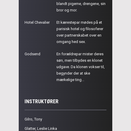
blandt pigerne, drengene, sin
bror og mor.
Hotel Chevalier
Et kærestepar mødes på et
parisisk hotel og filosoferer
over partnerskabet over en
omgang hed sex.
Godsend
En forældrepar mister deres
søn, men tilbydes en klonet
udgave. Da klonen vokser til,
begynder der at ske
mærkelige ting...
INSTRUKTØRER
Gilro, Tony
Glatter, Leslie Linka