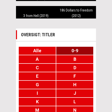
186 Dollars to Freedom
3 from Hell (2019)
(2012)
OVERSIGT: TITLER
Alle
0-9
A
B
C
D
E
F
G
H
I
J
K
L
M
N