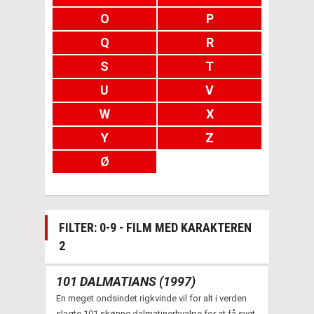
O
P
Q
R
S
T
U
V
W
X
Y
Z
Ø
FILTER: 0-9 - FILM MED KARAKTEREN
2
101 DALMATIANS (1997)
En meget ondsindet rigkvinde vil for alt i verden
slagte 101 skønne dalmatinerhvalpe for at få syet