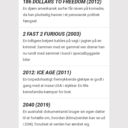
186 DOLLARS TO FREEDOM (2012)
En djærv amerikansk surfer får røven på komedie,
da han pludselig havner i et peruviansk politisk
fængsel.
2 FAST 2 FURIOUS (2003)
En tidligere betjent kaldes på vagt i jagten på en
kriminel. Sammen med en gammel ven drøner han
nu rundt med sømmet i bund i specialbyggede
biler.
2012: ICE AGE (2011)
En torpedohastigt fremrykkende gletsjer er godt i
gang med at mase USA i stykker. En lille
kernefamilie kæmper for livet.
2040 (2019)
En australsk dokumentarist bruger sin egen datter
til at fortælle om, hvordan (klima)verden kan se ud
i 2040, forudsat at verden har ændret sig.