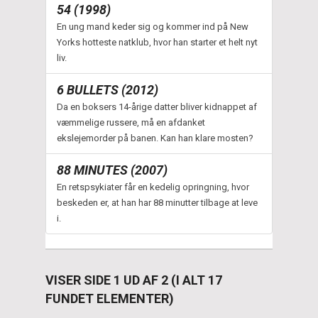
54 (1998)
En ung mand keder sig og kommer ind på New
Yorks hotteste natklub, hvor han starter et helt nyt
liv.
6 BULLETS (2012)
Da en boksers 14-årige datter bliver kidnappet af
væmmelige russere, må en afdanket
ekslejemorder på banen. Kan han klare mosten?
88 MINUTES (2007)
En retspsykiater får en kedelig opringning, hvor
beskeden er, at han har 88 minutter tilbage at leve
i.
VISER SIDE 1 UD AF 2 (I ALT 17
FUNDET ELEMENTER)