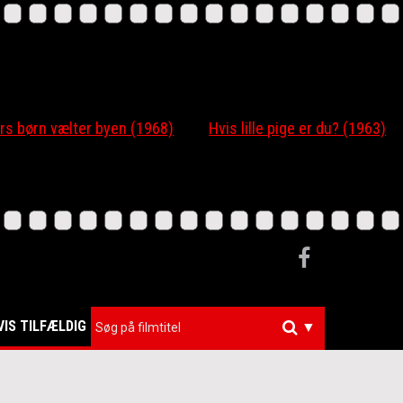
 børn vælter byen (1968)
Hvis lille pige er du? (1963)
VIS TILFÆLDIG
▼