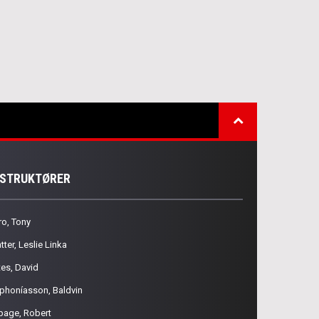
NSTRUKTØRER
ro, Tony
tter, Leslie Linka
tes, David
phoníasson, Baldvin
page, Robert