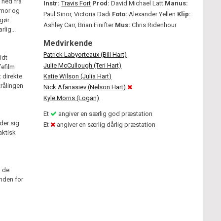
 ned fra
Instr:
Travis Fort
Prod:
David Michael Latt
Manus:
, mor og
Paul Sinor, Victoria Dadi
Foto:
Alexander Yellen
Klip:
 gør
Ashley Carr, Brian Finifter
Mus:
Chris Ridenhour
lig...
Medvirkende
Patrick Labyorteaux (Bill Hart)
idt
Julie McCullough (Teri Hart)
fefilm
 direkte
Katie Wilson (Julia Hart)
trålingen
Nick Afanasiev (Nelson Hart)
Kyle Morris (Logan)
Et
angiver en særlig god præstation
der sig
Et
angiver en særlig dårlig præstation
aktisk
i de
anden for