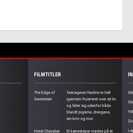
FILMTITLER
I
The Edge of
Teenageren Nadine er helt
Gil
Seventeen
igennem frustreret over sit liv
Gla
og føler sig udenfor både
Ya
blandt pigerne, drengene,
sin bror og mor.
Zo
Le
Hotel Chevalier
Et kærestepar mødes på et