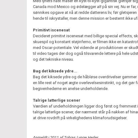
Med lynets hast maser en kyst-til-kyst-gigantisk gletsjer sig
Canada mod Mexico og ødelægger
alt
på sin vej. Nu er far
sønnikes opgave at nå at redde datterens liv, før gletsjeren
hende til iskrystaller, men denne mission er bestemt ikke ufar
Primitivt iscenesat
Decideret primitivt iscenesat med billige special effects, sk
skuespil og konstant støjinferno, er filmen ikke en katastro
med Oscar-potentiale. Vel vidende at produktionen er skudt
til video tages der dog også tilsvarende lettere på hele uds
og det tekniske niveau.
Bag det kiksede ydre...
Bag det kiksede ydre og de håbløse overdrivelser gemmer 
en lille rest af noget ægte overlevelsesinstinkt, og det gør f
begivenhederne en anelse underholdende.
Talrige latterlige scener
Værdien af underholdningen ligger dog først og fremmest 
talrige latterlige scener, der nærmest står på nakken af hin
at drive rovdrift på virkelighedens klimaforudsigelser.
Anmeldt i 2011 af Tobias Lynge Herler