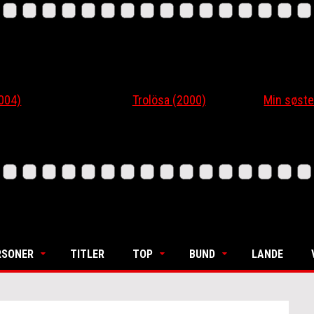
4)
Trolösa (2000)
Min søsters
RSONER
TITLER
TOP
BUND
LANDE