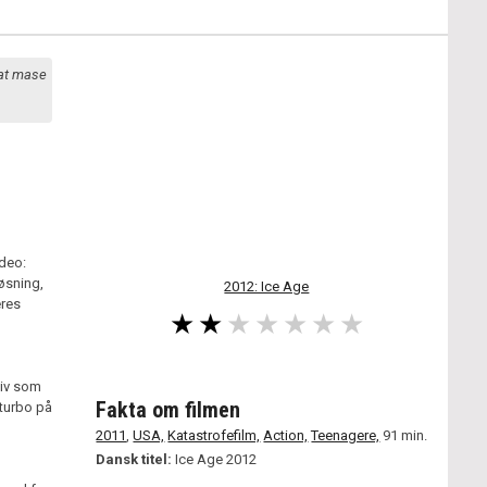
 at mase
ideo:
øsning,
2012: Ice Age
eres
 liv som
Fakta om filmen
 turbo på
2011
,
USA,
Katastrofefilm,
Action,
Teenagere,
91 min.
Dansk titel:
Ice Age 2012