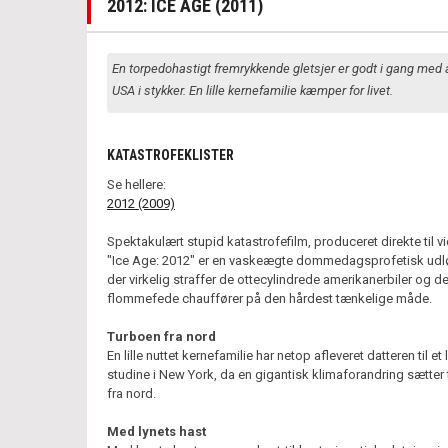
2012: ICE AGE (2011)
En torpedohastigt fremrykkende gletsjer er godt i gang med
USA i stykker. En lille kernefamilie kæmper for livet.
KATASTROFEKLISTER
Se hellere:
2012 (2009)
Spektakulært stupid katastrofefilm, produceret direkte til v
"Ice Age: 2012" er en vaskeægte dommedagsprofetisk udl
der virkelig straffer de ottecylindrede amerikanerbiler og d
flommefede chauffører på den hårdest tænkelige måde.
Turboen fra nord
En lille nuttet kernefamilie har netop afleveret datteren til et
studine i New York, da en gigantisk klimaforandring sætter
fra nord.
Med lynets hast