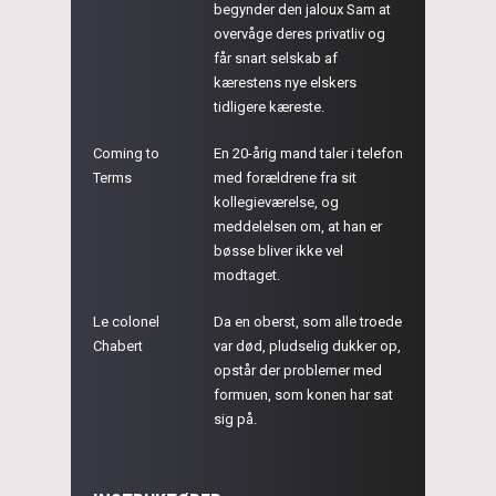
begynder den jaloux Sam at
overvåge deres privatliv og
får snart selskab af
kærestens nye elskers
tidligere kæreste.
Coming to
En 20-årig mand taler i telefon
Terms
med forældrene fra sit
kollegieværelse, og
meddelelsen om, at han er
bøsse bliver ikke vel
modtaget.
Le colonel
Da en oberst, som alle troede
Chabert
var død, pludselig dukker op,
opstår der problemer med
formuen, som konen har sat
sig på.