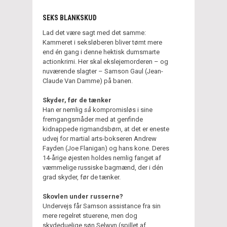
SEKS BLANKSKUD
Lad det være sagt med det samme:
Kammeret i seksløberen bliver tømt mere
end én gang i denne hektisk dumsmarte
actionkrimi. Her skal ekslejemorderen – og
nuværende slagter – Samson Gaul (Jean-
Claude Van Damme) på banen.
Skyder, før de tænker
Han er nemlig
så
kompromisløs i sine
fremgangsmåder med at genfinde
kidnappede rigmandsbørn, at det er eneste
udvej for martial arts-bokseren Andrew
Fayden (Joe Flanigan) og hans kone. Deres
14-årige øjesten holdes nemlig fanget af
væmmelige russiske bagmænd, der i dén
grad skyder, før de tænker.
Skovlen under russerne?
Undervejs får Samson assistance fra sin
mere regelret stuerene, men dog
skydeduelige søn Selwyn (spillet af