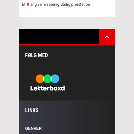
Et
angiver en særlig dårlig præstation
FØLG MED
LINKS
GENRER