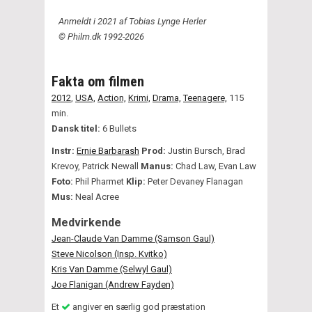
Anmeldt i 2021 af Tobias Lynge Herler
© Philm.dk 1992-2026
Fakta om filmen
2012
,
USA,
Action,
Krimi,
Drama,
Teenagere,
115
min.
Dansk titel:
6 Bullets
Instr:
Ernie Barbarash
Prod:
Justin Bursch, Brad
Krevoy, Patrick Newall
Manus:
Chad Law, Evan Law
Foto:
Phil Pharmet
Klip:
Peter Devaney Flanagan
Mus:
Neal Acree
Medvirkende
Jean-Claude Van Damme (Samson Gaul)
Steve Nicolson (Insp. Kvitko)
Kris Van Damme (Selwyl Gaul)
Joe Flanigan (Andrew Fayden)
Et
angiver en særlig god præstation