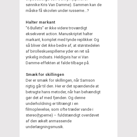
sønnike Kris Van Damme). Sammen kan de
måske få skovlen under russerne...?
Halter markant
"6 Bullets" er ikke videre troværdigt
eksekveret action. Manuskriptet halter
markant, komplet med tynde replikker. Og
så bliver det ikke bedre af, at størstedelen
af birolleskuespillerne yder en ret så
ynkelig indsats. Heldigvis har vi Van
Damme-effekten at falde tilbage på.
Smæk for skillingen
Der er smæk for skillingen, når Samson
rigtig går til den. Her er det spændende at
betragte hans metoder, når han behændigt
gør det af med fjenden. Og denne
underholdning er tiltrængt i en
filmoplevelse, som ofte træder vande i
stereo(typerne) – fuldstændigt overdøvet
af den ækelt anmassende
underlægningsmusik.