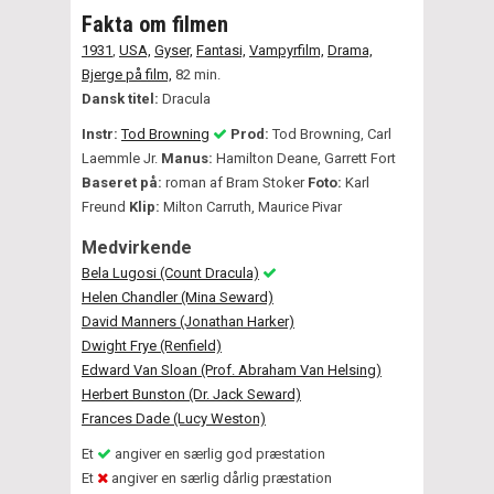
Fakta om filmen
1931
,
USA,
Gyser,
Fantasi,
Vampyrfilm,
Drama,
Bjerge på film,
82 min.
Dansk titel:
Dracula
Instr:
Tod Browning
Prod:
Tod Browning, Carl
Laemmle Jr.
Manus:
Hamilton Deane, Garrett Fort
Baseret på:
roman af Bram Stoker
Foto:
Karl
Freund
Klip:
Milton Carruth, Maurice Pivar
Medvirkende
Bela Lugosi (Count Dracula)
Helen Chandler (Mina Seward)
David Manners (Jonathan Harker)
Dwight Frye (Renfield)
Edward Van Sloan (Prof. Abraham Van Helsing)
Herbert Bunston (Dr. Jack Seward)
Frances Dade (Lucy Weston)
Et
angiver en særlig god præstation
Et
angiver en særlig dårlig præstation