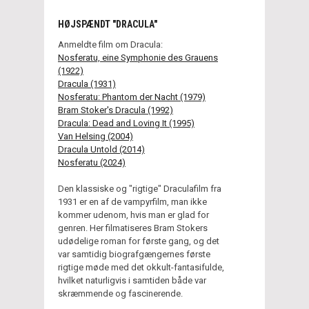
HØJSPÆNDT "DRACULA"
Anmeldte film om Dracula:
Nosferatu, eine Symphonie des Grauens
(1922)
Dracula (1931)
Nosferatu: Phantom der Nacht (1979)
Bram Stoker's Dracula (1992)
Dracula: Dead and Loving It (1995)
Van Helsing (2004)
Dracula Untold (2014)
Nosferatu (2024)
Den klassiske og "rigtige" Draculafilm fra
1931 er en af de vampyrfilm, man ikke
kommer udenom, hvis man er glad for
genren. Her filmatiseres Bram Stokers
udødelige roman for første gang, og det
var samtidig biografgængernes første
rigtige møde med det okkult-fantasifulde,
hvilket naturligvis i samtiden både var
skræmmende og fascinerende.