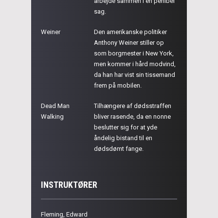
arbejde sammen i en penibel
sag.
Weiner
Den amerikanske politiker
Anthony Weiner stiller op
som borgmester i New York,
men kommer i hård modvind,
da han har vist sin tissemand
frem på mobilen.
Dead Man
Tilhængere af dødsstraffen
Walking
bliver rasende, da en nonne
beslutter sig for at yde
åndelig bistand til en
dødsdømt fange.
INSTRUKTØRER
Fleming, Edward