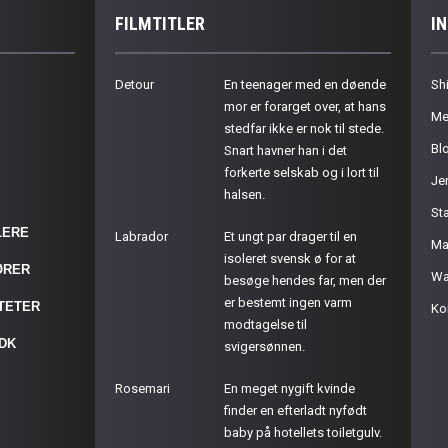
FILMTITLER
I
Detour
En teenager med en døende
Sh
mor er forarget over, at hans
Me
stedfar ikke er nok til stede.
Bl
Snart havner han i det
forkerte selskab og i lort til
Je
halsen.
St
LERE
Labrador
Et ungt par drager til en
Ma
isoleret svensk ø for at
ØRER
Wa
besøge hendes far, men der
er bestemt ingen varm
ITETER
Ko
modtagelse til
.DK
svigersønnen.
Rosemari
En meget nygift kvinde
finder en efterladt nyfødt
baby på hotellets toiletgulv.