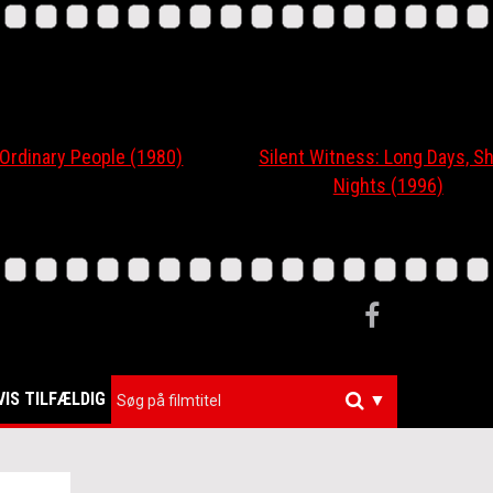
nary People (1980)
Silent Witness: Long Days, Short
Nights (1996)
VIS TILFÆLDIG
▼