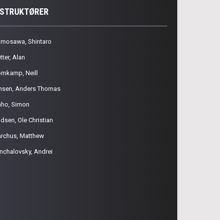
NSTRUKTØRER
imosawa, Shintaro
tter, Alan
omkamp, Neill
nsen, Anders Thomas
aho, Simon
dsen, Ole Christian
rchus, Matthew
nchalovsky, Andrei