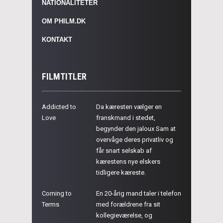
NATIONALITETER
OM PHILM.DK
KONTAKT
FILMTITLER
Addicted to
Da kæresten vælger en
Love
franskmand i stedet,
begynder den jaloux Sam at
overvåge deres privatliv og
får snart selskab af
kærestens nye elskers
tidligere kæreste.
Coming to
En 20-årig mand taler i telefon
Terms
med forældrene fra sit
kollegieværelse, og