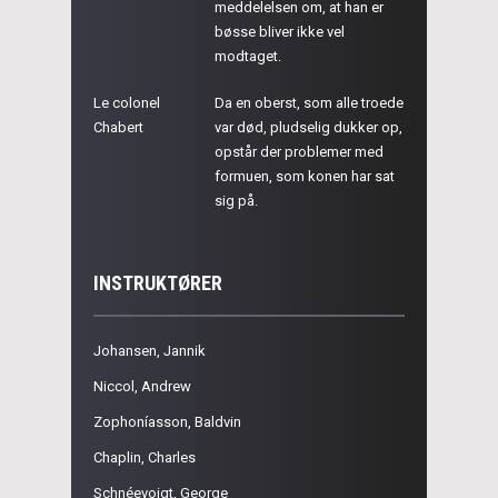
meddelelsen om, at han er
bøsse bliver ikke vel
modtaget.
Le colonel
Da en oberst, som alle troede
Chabert
var død, pludselig dukker op,
opstår der problemer med
formuen, som konen har sat
sig på.
INSTRUKTØRER
Johansen, Jannik
Niccol, Andrew
Zophoníasson, Baldvin
Chaplin, Charles
Schnéevoigt, George