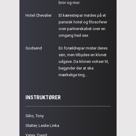
bror og mor.
Hotel Chevalier
Et kærestepar mødes på et
parisisk hotel og filosoferer
over partnerskabet over en
omgang hed sex.
Godsend
En forældrepar mister deres
søn, men tilbydes en klonet
udgave. Da klonen vokser til,
begynder der at ske
mærkelige ting...
INSTRUKTØRER
Gilro, Tony
Glatter, Leslie Linka
Yates, David