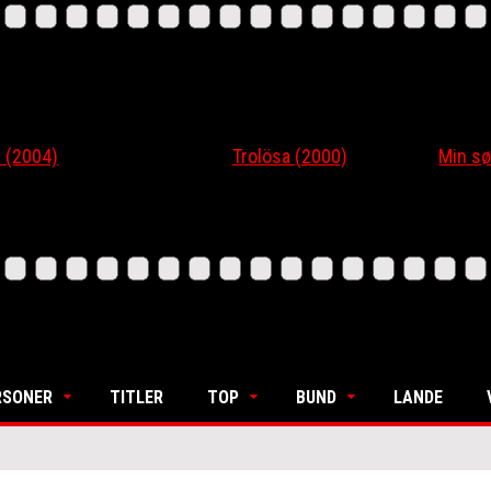
04)
Trolösa (2000)
Min søsters
RSONER
TITLER
TOP
BUND
LANDE