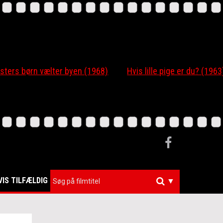
 børn vælter byen (1968)
Hvis lille pige er du? (1963)
VIS TILFÆLDIG
▼