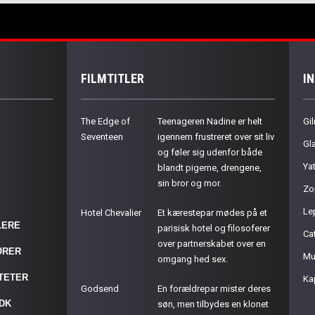
FILMTITLER
I
The Edge of
Teenageren Nadine er helt
Gil
Seventeen
igennem frustreret over sit liv
Gla
og føler sig udenfor både
Ya
blandt pigerne, drengene,
sin bror og mor.
Zo
Le
Hotel Chevalier
Et kærestepar mødes på et
LERE
parisisk hotel og filosoferer
Cat
over partnerskabet over en
ØRER
Mu
omgang hed sex.
ITETER
Ka
Godsend
En forældrepar mister deres
.DK
søn, men tilbydes en klonet