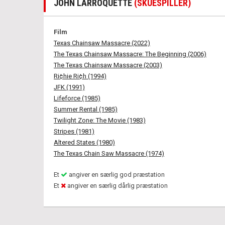
JOHN LARROQUETTE
(SKUESPILLER)
Film
Texas Chainsaw Massacre (2022)
The Texas Chainsaw Massacre: The Beginning (2006)
The Texas Chainsaw Massacre (2003)
Ri¢hie Ri¢h (1994)
JFK (1991)
Lifeforce (1985)
Summer Rental (1985)
Twilight Zone: The Movie (1983)
Stripes (1981)
Altered States (1980)
The Texas Chain Saw Massacre (1974)
Et
angiver en særlig god præstation
Et
angiver en særlig dårlig præstation