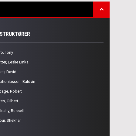
NSTRUKTØRER
ro, Tony
tter, Leslie Linka
tes, David
phoníasson, Baldvin
page, Robert
es, Gilbert
lcahy, Russell
pur, Shekhar