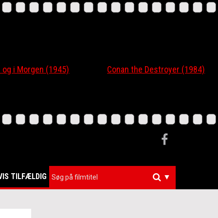
 og i Morgen (1945)
Conan the Destroyer (1984)
VIS TILFÆLDIG
▼