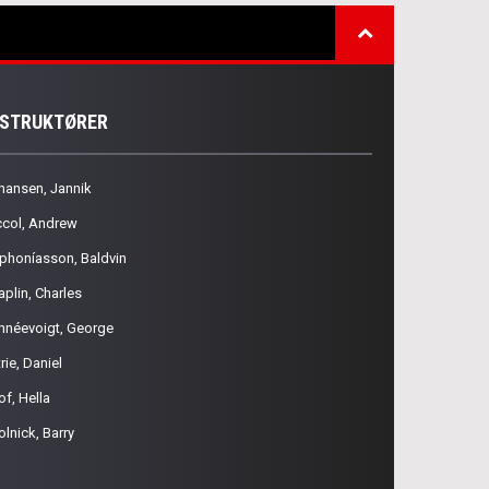
NSTRUKTØRER
hansen, Jannik
ccol, Andrew
phoníasson, Baldvin
aplin, Charles
hnéevoigt, George
rie, Daniel
of, Hella
olnick, Barry