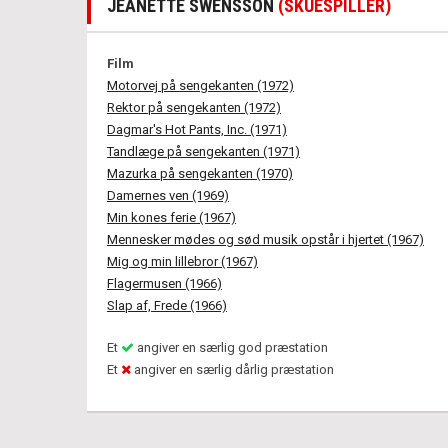
JEANETTE SWENSSON
(SKUESPILLER)
Film
Motorvej på sengekanten (1972)
Rektor på sengekanten (1972)
Dagmar's Hot Pants, Inc. (1971)
Tandlæge på sengekanten (1971)
Mazurka på sengekanten (1970)
Damernes ven (1969)
Min kones ferie (1967)
Mennesker mødes og sød musik opstår i hjertet (1967)
Mig og min lillebror (1967)
Flagermusen (1966)
Slap af, Frede (1966)
Et
angiver en særlig god præstation
Et
angiver en særlig dårlig præstation