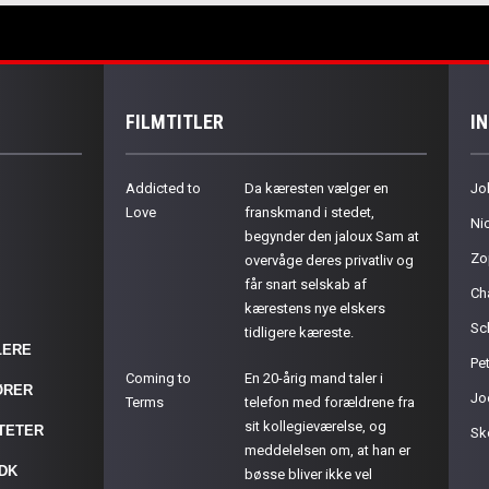
FILMTITLER
I
Addicted to
Da kæresten vælger en
Jo
Love
franskmand i stedet,
Ni
begynder den jaloux Sam at
Zo
overvåge deres privatliv og
får snart selskab af
Ch
kærestens nye elskers
Sc
tidligere kæreste.
LERE
Pet
Coming to
En 20-årig mand taler i
ØRER
Jo
Terms
telefon med forældrene fra
sit kollegieværelse, og
ITETER
Sk
meddelelsen om, at han er
.DK
bøsse bliver ikke vel