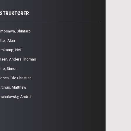
NSTRUKTØRER
imosawa, Shintaro
tter, Alan
omkamp, Neill
nsen, Anders Thomas
aho, Simon
dsen, Ole Christian
rchus, Matthew
nchalovsky, Andrei