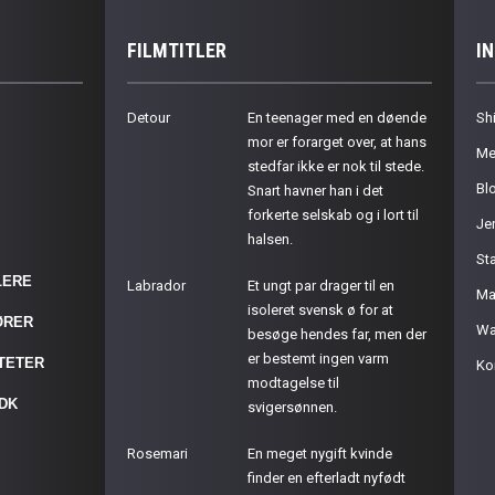
FILMTITLER
I
Detour
En teenager med en døende
Sh
mor er forarget over, at hans
Me
stedfar ikke er nok til stede.
Bl
Snart havner han i det
forkerte selskab og i lort til
Je
halsen.
St
LERE
Labrador
Et ungt par drager til en
Ma
isoleret svensk ø for at
ØRER
Wa
besøge hendes far, men der
er bestemt ingen varm
ITETER
Ko
modtagelse til
.DK
svigersønnen.
Rosemari
En meget nygift kvinde
finder en efterladt nyfødt