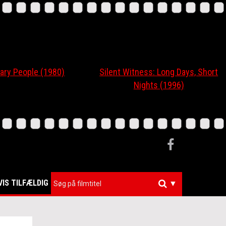
ary People (1980)
Silent Witness: Long Days, Short
Nights (1996)
VIS TILFÆLDIG
▼