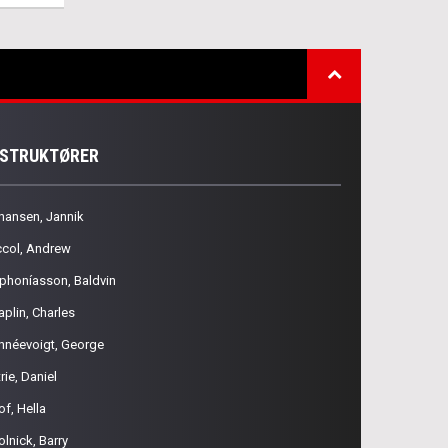
NSTRUKTØRER
hansen, Jannik
ccol, Andrew
phoníasson, Baldvin
aplin, Charles
hnéevoigt, George
rie, Daniel
of, Hella
olnick, Barry