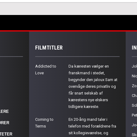
FILMTITLER
I
Addicted to
Da kæresten vælger en
Jo
Love
franskmand i stedet,
Ni
begynder den jaloux Sam at
Zo
overvåge deres privatliv og
får snart selskab af
Ch
kærestens nye elskers
Sc
tidligere kæreste.
LERE
Pet
Coming to
En 20-årig mand taler i
ØRER
Jo
Terms
telefon med forældrene fra
sit kollegieværelse, og
ITETER
Sk